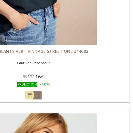
OLANTS VERT VINTAGE STREET ONE 344683
Haut Top Debardeur
16
€
€
99
39
-
60
%
PROMOTION