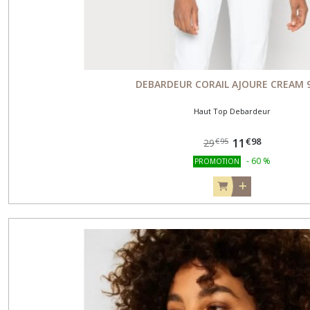
DEBARDEUR CORAIL AJOURE CREAM 
Haut Top Debardeur
€
98
11
€
95
29
-
60
%
PROMOTION