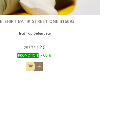
E-SHIRT BATIK STREET ONE 316093
Haut Top Debardeur
12
€
€
99
29
-
60
%
PROMOTION