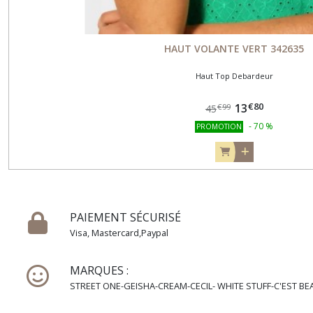
HAUT VOLANTE VERT 342635
Haut Top Debardeur
€
80
13
€
99
45
-
70
%
PROMOTION
PAIEMENT SÉCURISÉ
Visa, Mastercard,Paypal
MARQUES :
STREET ONE-GEISHA-CREAM-CECIL- WHITE STUFF-C'EST BEA