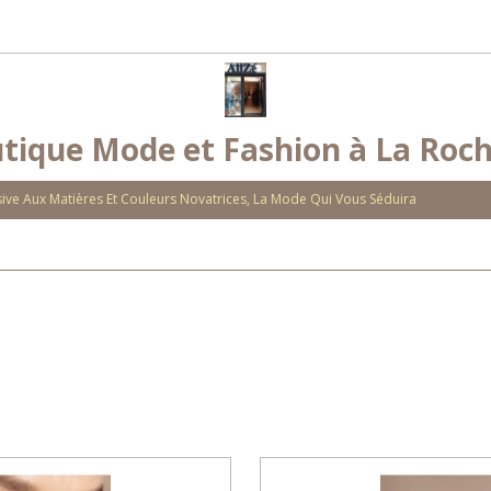
tique Mode et Fashion à La Roch
ve Aux Matières Et Couleurs Novatrices, La Mode Qui Vous Séduira