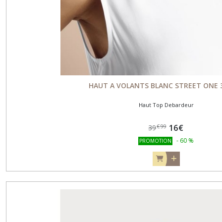
HAUT A VOLANTS BLANC STREET ONE 
Haut Top Debardeur
16
€
€
99
39
-
60
%
PROMOTION