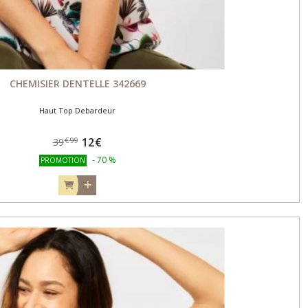
CHEMISIER DENTELLE 342669
Haut Top Debardeur
12
€
€
99
39
-
70
%
PROMOTION