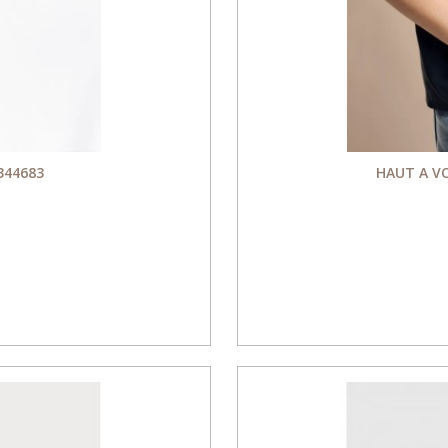
344683
HAUT A V