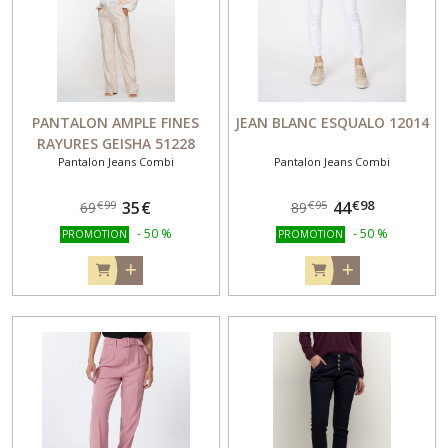
PANTALON AMPLE FINES
JEAN BLANC ESQUALO 12014
RAYURES GEISHA 51228
Pantalon Jeans Combi
Pantalon Jeans Combi
€
98
35
€
44
€
99
€
95
69
89
-
50
%
-
50
%
PROMOTION
PROMOTION