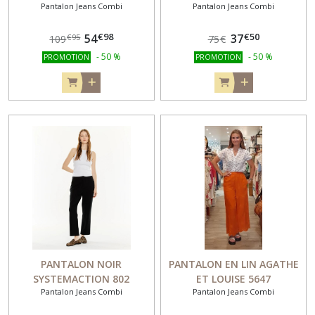
Pantalon Jeans Combi
Pantalon Jeans Combi
10041
€
98
€
50
54
37
€
95
109
75
€
-
50
%
-
50
%
PROMOTION
PROMOTION
PANTALON NOIR
PANTALON EN LIN AGATHE
SYSTEMACTION 802
ET LOUISE 5647
Pantalon Jeans Combi
Pantalon Jeans Combi