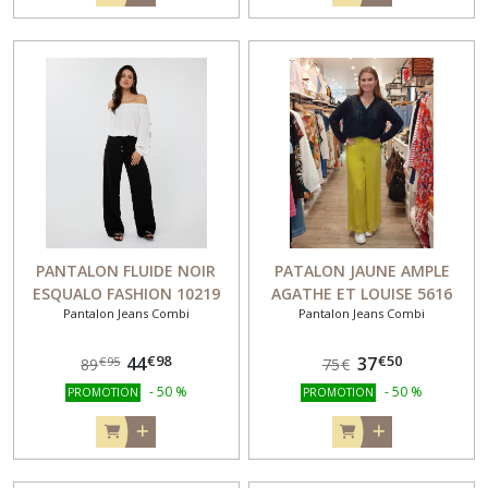
PANTALON FLUIDE NOIR
PATALON JAUNE AMPLE
ESQUALO FASHION 10219
AGATHE ET LOUISE 5616
Pantalon Jeans Combi
Pantalon Jeans Combi
€
98
€
50
44
37
€
95
89
75
€
-
50
%
-
50
%
PROMOTION
PROMOTION