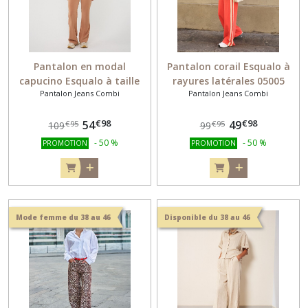
SAC
(13)
Pantalon en modal
Pantalon corail Esqualo à
capucino Esqualo à taille
rayures latérales 05005
Afficher
Pantalon Jeans Combi
Pantalon Jeans Combi
élastiquée 05003
les
résultats
€
98
€
98
54
49
€
95
€
95
109
99
-
50
%
-
50
%
PROMOTION
PROMOTION
Mode femme du 38 au 46
Disponible du 38 au 46