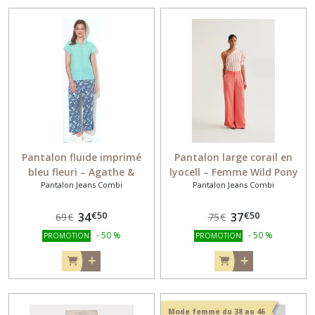
COMBI
(33)
CHEMISIER
BLOUSE
MANCHE
LONGUE
(9)
CHEMISIER
Pantalon fluide imprimé
Pantalon large corail en
BLOUSE
bleu fleuri – Agathe &
lyocell – Femme Wild Pony
MANCHE
Pantalon Jeans Combi
Pantalon Jeans Combi
Louise 5713
41205
COURTE
(17)
€
50
€
50
34
37
69
€
75
€
-
50
%
-
50
%
PROMOTION
PROMOTION
TEE-
SHIRT
MANCHE
LONGUE
(2)
Mode femme du 38 au 46