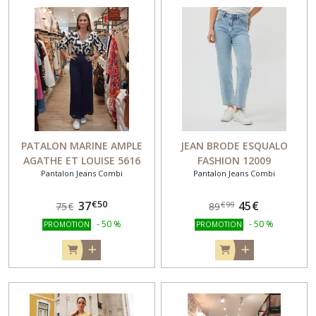
PATALON MARINE AMPLE
JEAN BRODE ESQUALO
AGATHE ET LOUISE 5616
FASHION 12009
Pantalon Jeans Combi
Pantalon Jeans Combi
€
50
37
45
€
€
99
75
€
89
-
50
%
-
50
%
PROMOTION
PROMOTION