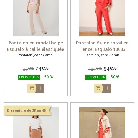
VESTE
(22)
CARDIGAN
(5)
Pantalon en modal beige
Pantalon fluide corail en
Esqualo à taille élastiquée
Tencel Esqualo 10033
Pantalon Jeans Combi
Pantalon Jeans Combi
05003
ETOLE
-
ECHARPE
€
98
€
98
44
54
€
95
€
95
89
109
(5)
-
50
%
-
50
%
PROMOTION
PROMOTION
BIJOUX
(9)
Disponible du 38 au 46
BONNET
GANT
CHAUSSETTES
(2)