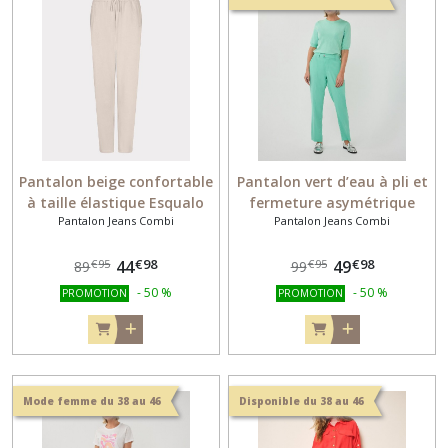
TEE-
SHIRT
MANCHE
COURTE
(4)
HAUT
Pantalon beige confortable
Pantalon vert d’eau à pli et
TOP
à taille élastique Esqualo
fermeture asymétrique
DEBARDEUR
(10)
Pantalon Jeans Combi
Pantalon Jeans Combi
05005
Esqualo
€
98
€
98
44
49
€
95
€
95
89
99
BERMUDA
-
50
%
-
50
%
PROMOTION
PROMOTION
SHORT
PANTACOURT
(10)
PULL
Mode femme du 38 au 46
Disponible du 38 au 46
(7)