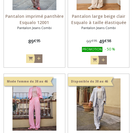
Pantalon imprimé panthère
Pantalon large beige clair
Esqualo 12001
Esqualo à taille élastiquée
Pantalon Jeans Combi
Pantalon Jeans Combi
10040
€
95
€
98
89
49
€
95
99
-
50
%
PROMOTION
Mode femme du 38 au 46
Disponible du 38 au 46