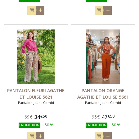
PANTALON FLEURI AGATHE
PANTALON ORANGE
ET LOUISE 5621
AGATHE ET LOUISE 5661
Pantalon Jeans Combi
Pantalon Jeans Combi
€
50
€
50
34
47
69
€
95
€
-
50
%
-
50
%
PROMOTION
PROMOTION