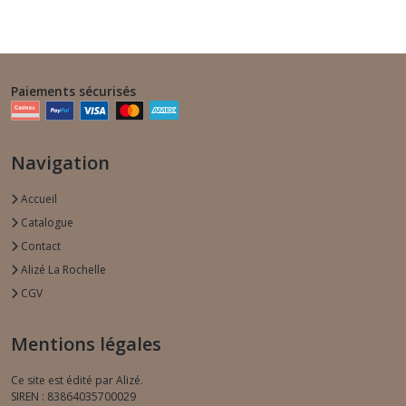
Paiements sécurisés
Navigation
Accueil
Catalogue
Contact
Alizé La Rochelle
CGV
Mentions légales
Ce site est édité par Alizé.
SIREN : 83864035700029