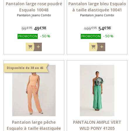
Pantalon large rose poudré
Pantalon large bleu Esqualo
Esqualo 10048
à taille élastiquée 10041
Pantalon Jeans Combi
Pantalon Jeans Combi
€
98
€
98
49
54
€
95
€
95
99
109
-
50
%
-
50
%
PROMOTION
PROMOTION
Disponible du 38 au 46
Pantalon large pêche
PANTALON AMPLE VERT
Esqualo à taille élastiquée
WILD PONY 41205