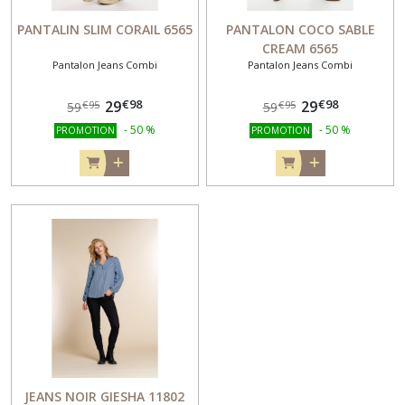
PANTALIN SLIM CORAIL 6565
PANTALON COCO SABLE
CREAM 6565
Pantalon Jeans Combi
Pantalon Jeans Combi
€
98
€
98
29
29
€
95
€
95
59
59
-
50
%
-
50
%
PROMOTION
PROMOTION
JEANS NOIR GIESHA 11802