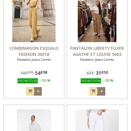
COMBINAISON ESQUALO
PANTALON LIBERTY FLUIDE
FASHION 30018
AGATHE ET LOUISE 5603
Pantalon Jeans Combi
Pantalon Jeans Combi
€
98
€
50
54
31
€
95
109
63
€
-
50
%
-
50
%
PROMOTION
PROMOTION