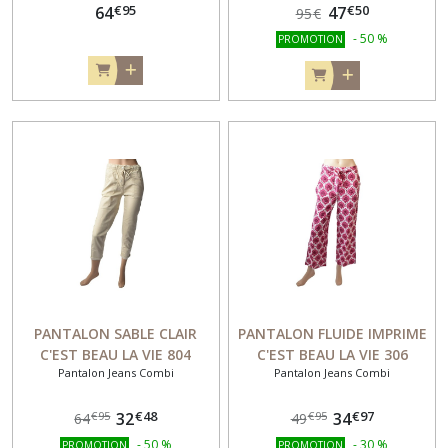
€
95
€
50
64
47
95
€
-
50
%
PROMOTION
PANTALON SABLE CLAIR
PANTALON FLUIDE IMPRIME
C'EST BEAU LA VIE 804
C'EST BEAU LA VIE 306
Pantalon Jeans Combi
Pantalon Jeans Combi
€
48
€
97
32
34
€
95
€
95
64
49
-
50
%
-
30
%
PROMOTION
PROMOTION