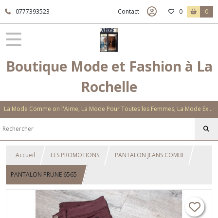
0777393523
Contact
0
0
Boutique Mode et Fashion à La
Rochelle
La Mode Comme on l'Aime, La Mode Pour Toutes les Femmes, La Mode Exclusive Aux Matières Et Couleurs Novatrices, La Mode Qui Vous Séduira
Accueil
LES PROMOTIONS
PANTALON JEANS COMBI
PANTALON PRUNE 6565