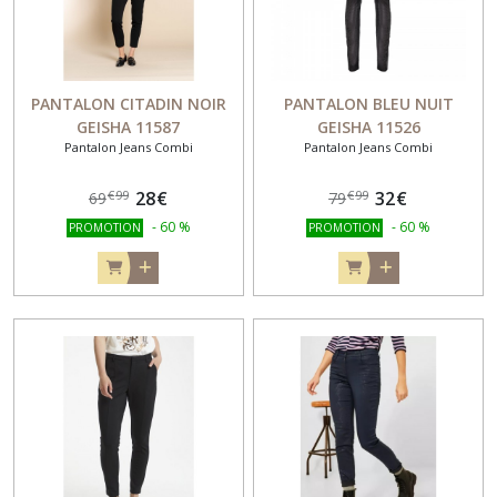
PANTALON CITADIN NOIR
PANTALON BLEU NUIT
GEISHA 11587
GEISHA 11526
Pantalon Jeans Combi
Pantalon Jeans Combi
28
€
32
€
€
99
€
99
69
79
-
60
%
-
60
%
PROMOTION
PROMOTION