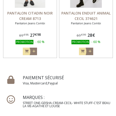
PANTALON CITADIN NOIR
PANTALON ENDUIT ANIMAL
CREAM 8713
CECIL 374621
Pantalon Jeans Combi
Pantalon Jeans Combi
€
98
27
28
€
€
95
€
99
69
69
-
60
%
-
60
%
PROMOTION
PROMOTION
PAIEMENT SÉCURISÉ
Visa, Mastercard,Paypal
MARQUES :
STREET ONE-GEISHA-CREAM-CECIL- WHITE STUFF-C'EST BEAU
LA VIE-AGATHE ET LOUISE