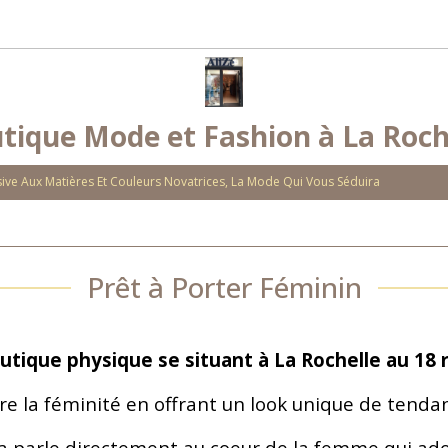
tique Mode et Fashion à La Roch
ve Aux Matières Et Couleurs Novatrices, La Mode Qui Vous Séduira
Prêt à Porter Féminin
outique physique se situant à La Rochelle au 18 
bre la féminité en offrant un look unique de tenda
a parle directement au coeur de la femme qui ado