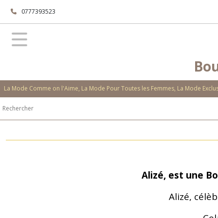
0777393523
Bou
La Mode Comme on l'Aime, La Mode Pour Toutes les Femmes, La Mode Exclusi
Alizé, est une B
Alizé, célè
Cel