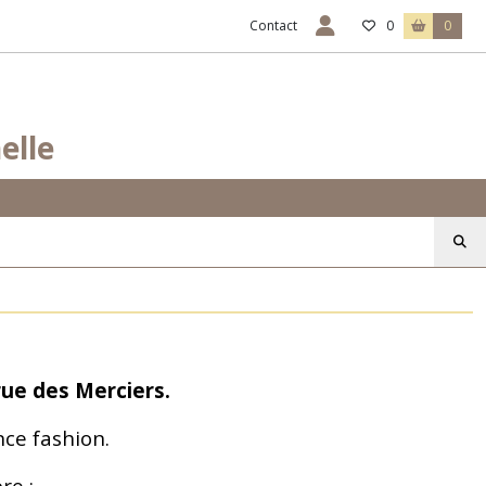
Contact
0
0
elle
rue des Merciers.
nce fashion.
re :