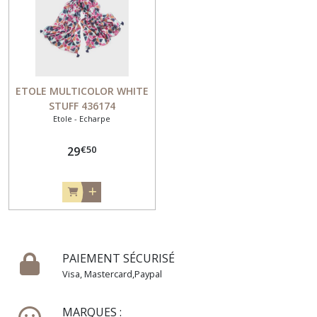
VESTE
(22)
CARDIGAN
(5)
ETOLE MULTICOLOR WHITE
STUFF 436174
Etole - Echarpe
ETOLE
-
€
50
29
ECHARPE
(5)
BIJOUX
(9)
PAIEMENT SÉCURISÉ
BONNET
Visa, Mastercard,Paypal
GANT
CHAUSSETTES
(2)
MARQUES :