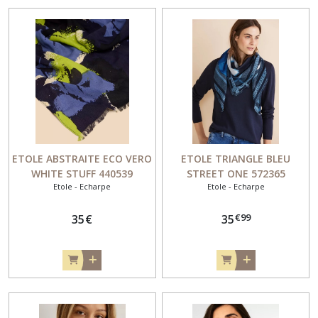
COMBI
(33)
CHEMISIER
BLOUSE
MANCHE
LONGUE
(9)
CHEMISIER
ETOLE ABSTRAITE ECO VERO
ETOLE TRIANGLE BLEU
BLOUSE
WHITE STUFF 440539
STREET ONE 572365
MANCHE
Etole - Echarpe
Etole - Echarpe
COURTE
(17)
€
99
35
€
35
TEE-
SHIRT
MANCHE
LONGUE
(2)