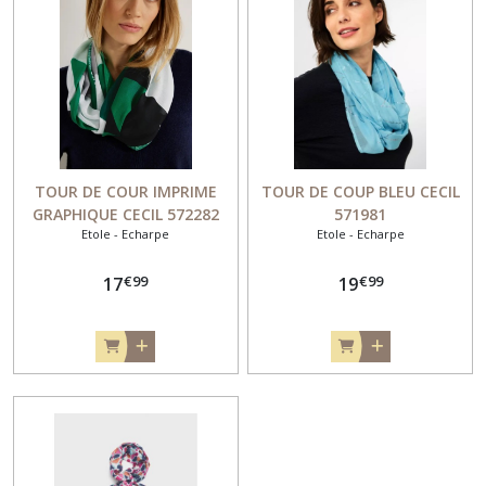
TEE-
SHIRT
MANCHE
COURTE
(4)
HAUT
TOUR DE COUR IMPRIME
TOUR DE COUP BLEU CECIL
TOP
GRAPHIQUE CECIL 572282
571981
DEBARDEUR
Etole - Echarpe
Etole - Echarpe
(10)
€
99
€
99
17
19
BERMUDA
SHORT
PANTACOURT
(10)
PULL
(7)