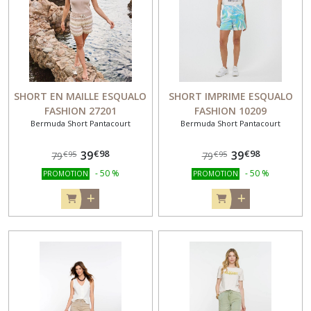
VESTE
(22)
CARDIGAN
(5)
SHORT EN MAILLE ESQUALO
SHORT IMPRIME ESQUALO
FASHION 27201
FASHION 10209
Bermuda Short Pantacourt
Bermuda Short Pantacourt
ETOLE
-
ECHARPE
€
98
€
98
39
39
€
95
€
95
79
79
(5)
-
50
%
-
50
%
PROMOTION
PROMOTION
BIJOUX
(9)
BONNET
GANT
CHAUSSETTES
(2)