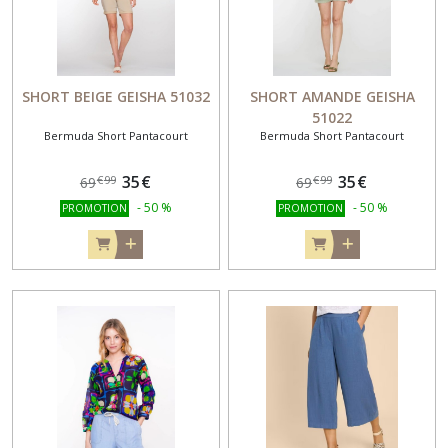
SAC
(13)
SHORT BEIGE GEISHA 51032
SHORT AMANDE GEISHA
51022
Afficher
Bermuda Short Pantacourt
Bermuda Short Pantacourt
les
résultats
35
€
35
€
€
99
€
99
69
69
-
50
%
-
50
%
PROMOTION
PROMOTION