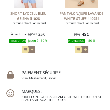
SHORT LYOCELL BLEU
PANTALON/JUPE LAVANDE
GEISHA 51028
WHITE STUFF 440954
Bermuda Short Pantacourt
Bermuda Short Pantacourt
35
€
45
€
€
99
À partir de
69
90
€
Jusqu'à
-
50
%
-
50
%
PROMOTION
PROMOTION
PAIEMENT SÉCURISÉ
Visa, Mastercard,Paypal
MARQUES :
STREET ONE-GEISHA-CREAM-CECIL- WHITE STUFF-C'EST
BEAU LA VIE-AGATHE ET LOUISE