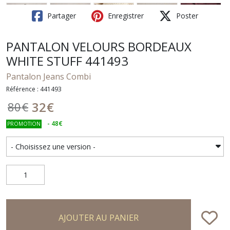
Partager
Enregistrer
Poster
PANTALON VELOURS BORDEAUX
WHITE STUFF 441493
Pantalon Jeans Combi
Référence : 441493
32
€
80
€
-
48
€
PROMOTION
AJOUTER AU PANIER