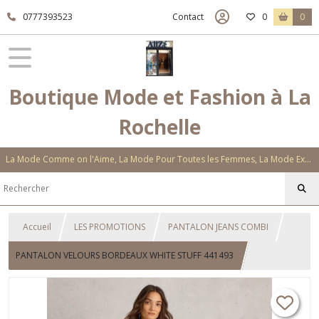
0777393523
Contact
0
0
Boutique Mode et Fashion à La
Rochelle
La Mode Comme on l'Aime, La Mode Pour Toutes les Femmes, La Mode Exclusive Aux Matières Et Couleurs Novatrices, La Mode Qui Vous Séduira
Accueil
LES PROMOTIONS
PANTALON JEANS COMBI
PANTALON VELOURS BORDEAUX WHITE STUFF 441493