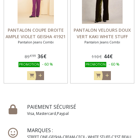
PANTALON COUPE DROITE
PANTALON VELOURS DOUX
AMPLE VIOLET GEISHA 41921
VERT KAKI WHITE STUFF
Pantalon Jeans Combi
Pantalon Jeans Combi
442057
36
€
44
€
€
99
89
110
€
-
60
%
-
60
%
PROMOTION
PROMOTION
PAIEMENT SÉCURISÉ
Visa, Mastercard,Paypal
MARQUES :
STREET ONE-GEISHA-CREAM-CECIL- WHITE STUFF-C'EST BEAU