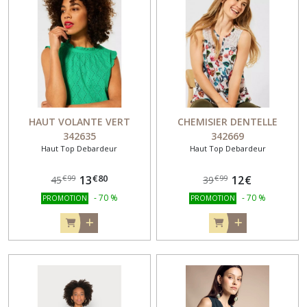
HAUT VOLANTE VERT
CHEMISIER DENTELLE
342635
342669
Haut Top Debardeur
Haut Top Debardeur
€
80
13
12
€
€
99
€
99
45
39
-
70
%
-
70
%
PROMOTION
PROMOTION