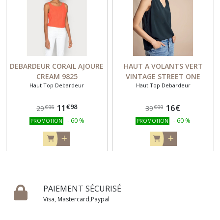
DEBARDEUR CORAIL AJOURE
HAUT A VOLANTS VERT
CREAM 9825
VINTAGE STREET ONE
Haut Top Debardeur
Haut Top Debardeur
344683
€
98
11
16
€
€
95
€
99
29
39
-
60
%
-
60
%
PROMOTION
PROMOTION
PAIEMENT SÉCURISÉ
Visa, Mastercard,Paypal