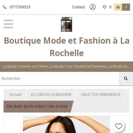
0777393523
Contact
0
0
Boutique Mode et Fashion à La
Rochelle
La Mode Comme on l'Aime, La Mode Pour Toutes les Femmes, La Mode Exclusive Aux Matières Et Couleurs Novatrices, La Mode Qui Vous Séduira
Accueil
LE COIN DE LA BRADERIE
HAUT TOP DEBARDEUR
TEE-SHIRT BATIK STREET ONE 316093