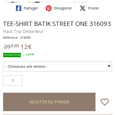
Partager
Enregistrer
Poster
TEE-SHIRT BATIK STREET ONE 316093
Haut Top Debardeur
Référence : 316093
12
€
29
€
99
-
17
€
99
PROMOTION
AJOUTER AU PANIER