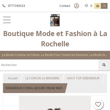
0777393523
Contact
0
0
Boutique Mode et Fashion à La
Rochelle
La Mode Comme on l'Aime, La Mode Pour Toutes les Femmes, La Mode Exclusive Aux Matières Et Couleurs Novatrices, La Mode Qui Vous Séduira
Accueil
LE COIN DE LA BRADERIE
HAUT TOP DEBARDEUR
DEBARDEUR CORAIL AJOURE CREAM 9825