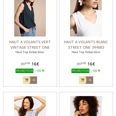
HAUT A VOLANTS VERT
HAUT A VOLANTS BLANC
VINTAGE STREET ONE
STREET ONE 344683
Haut Top Debardeur
Haut Top Debardeur
344683
16
€
16
€
€
99
€
99
39
39
-
60
%
-
60
%
PROMOTION
PROMOTION