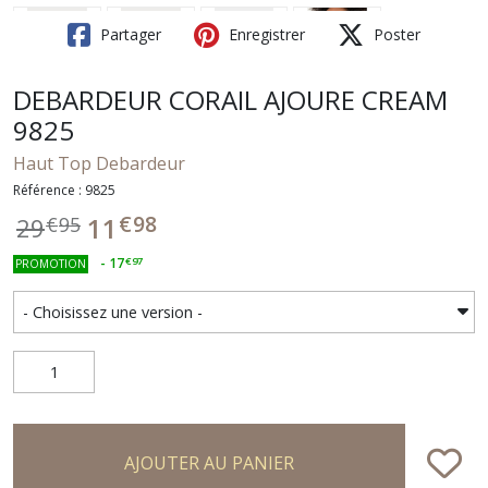
Partager
Enregistrer
Poster
DEBARDEUR CORAIL AJOURE CREAM
9825
Haut Top Debardeur
Référence : 9825
€
98
11
29
€
95
-
17
€
97
PROMOTION
AJOUTER AU PANIER