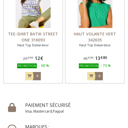
TEE-SHIRT BATIK STREET
HAUT VOLANTE VERT
ONE 316093
342635
Haut Top Debardeur
Haut Top Debardeur
€
80
12
€
13
€
99
€
99
29
45
-
60
%
-
70
%
PROMOTION
PROMOTION
PAIEMENT SÉCURISÉ
Visa, Mastercard,Paypal
MARQUES :