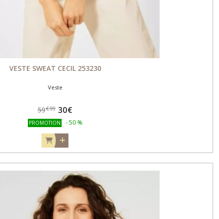
VESTE SWEAT CECIL 253230
Veste
30
€
€
99
59
-
50
%
PROMOTION