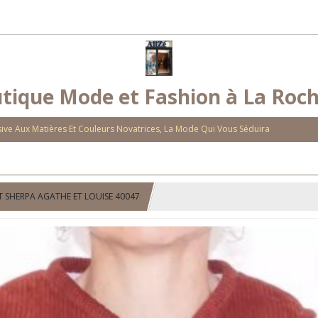
tique Mode et Fashion à La Roch
ve Aux Matières Et Couleurs Novatrices, La Mode Qui Vous Séduira
T SHERPA AGATHE ET LOUISE 40047