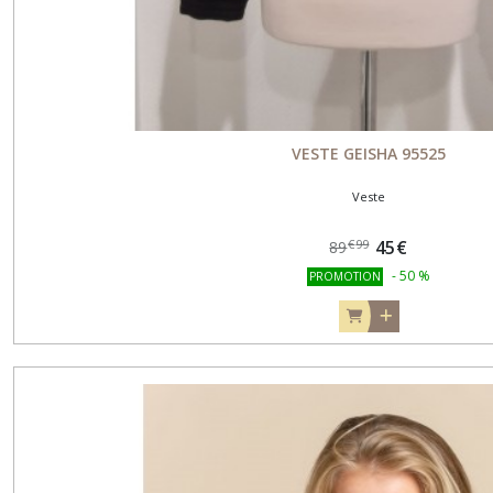
VESTE GEISHA 95525
Veste
45
€
€
99
89
-
50
%
PROMOTION