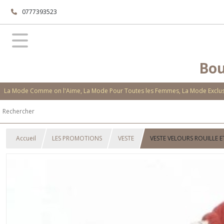
0777393523
Bou
La Mode Comme on l'Aime, La Mode Pour Toutes les Femmes, La Mode Exclusi
Accueil
LES PROMOTIONS
VESTE
VESTE VELOURS ROUILLE E