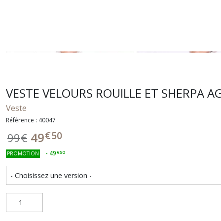
VESTE VELOURS ROUILLE ET SHERPA A
Veste
Référence : 40047
€
50
49
99
€
-
49
€
50
PROMOTION