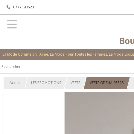
0777393523
Bou
La Mode Comme on l'Aime, La Mode Pour Toutes les Femmes, La Mode Exclusi
Accueil
LES PROMOTIONS
VESTE
VESTE GEISHA 95525