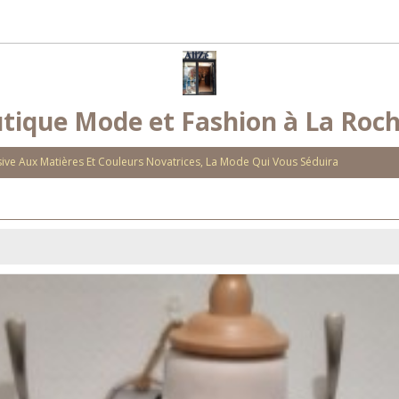
tique Mode et Fashion à La Roch
ve Aux Matières Et Couleurs Novatrices, La Mode Qui Vous Séduira