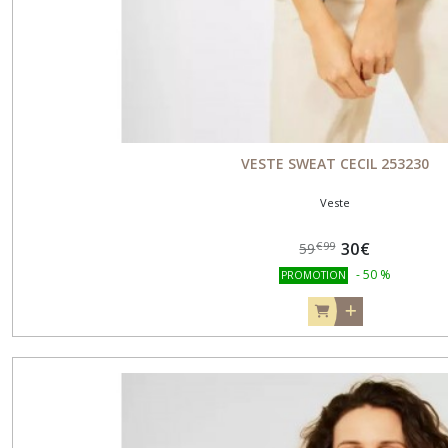
VESTE SWEAT CECIL 253230
Veste
30
€
€
99
59
-
50
%
PROMOTION