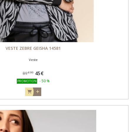
VESTE ZEBRE GEISHA 14581
Veste
45
€
€
99
89
-
50
%
PROMOTION