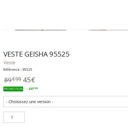
VESTE GEISHA 95525
Veste
Référence : 95525
45
€
89
€
99
-
44
€
99
PROMOTION