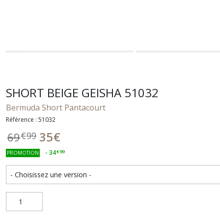
SHORT BEIGE GEISHA 51032
Bermuda Short Pantacourt
Référence : 51032
35
€
69
€
99
-
34
€
99
PROMOTION