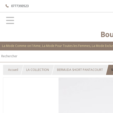
0777393523
Bou
La Mode Comme on l'Aime, La Mode Pour Toutes les Femmes, La Mode Exclusi
Accueil
LA COLLECTION
BERMUDA SHORT PANTACOURT
S