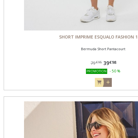
SHORT IMPRIME ESQUALO FASHION 1
Bermuda Short Pantacourt
€
98
39
€
95
79
-
50
%
PROMOTION