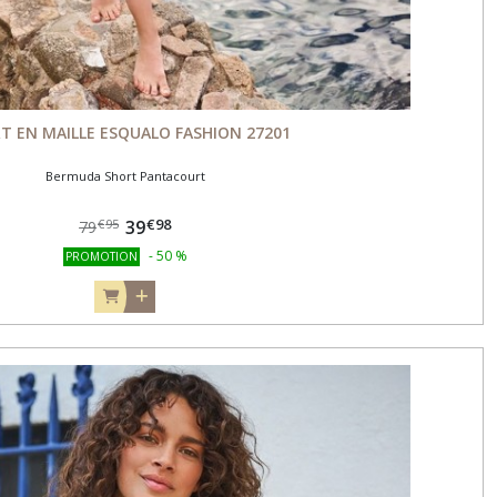
T EN MAILLE ESQUALO FASHION 27201
Bermuda Short Pantacourt
€
98
39
€
95
79
-
50
%
PROMOTION