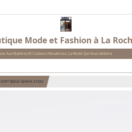
tique Mode et Fashion à La Roch
ve Aux Matières Et Couleurs Novatrices, La Mode Qui Vous Séduira
HORT BEIGE GEISHA 51032