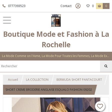
0777393523
Contact
0
0
Boutique Mode et Fashion à La
Rochelle
La Mode Comme on l'Aime, La Mode Pour Toutes les Femmes, La Mode Exclusive Aux Matières Et Couleurs Novatrices, La Mode Qui Vous Séduira
Accueil
LA COLLECTION
BERMUDA SHORT PANTACOURT
SHORT CREME BRODERIE ANGLAISE ESQUALO FASHION 09202