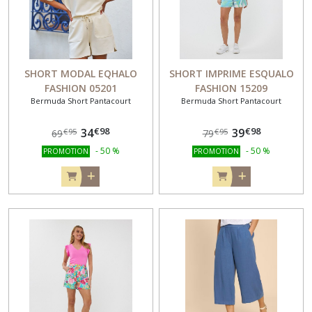
SHORT MODAL EQHALO
SHORT IMPRIME ESQUALO
FASHION 05201
FASHION 15209
Bermuda Short Pantacourt
Bermuda Short Pantacourt
€
98
€
98
34
39
€
95
€
95
69
79
-
50
%
-
50
%
PROMOTION
PROMOTION