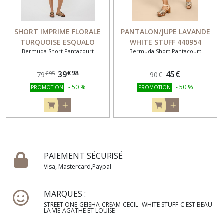
SHORT IMPRIME FLORALE
PANTALON/JUPE LAVANDE
TURQUOISE ESQUALO
WHITE STUFF 440954
Bermuda Short Pantacourt
Bermuda Short Pantacourt
FASHION 15209
€
98
39
45
€
€
95
79
90
€
-
50
%
-
50
%
PROMOTION
PROMOTION
PAIEMENT SÉCURISÉ
Visa, Mastercard,Paypal
MARQUES :
STREET ONE-GEISHA-CREAM-CECIL- WHITE STUFF-C'EST BEAU
LA VIE-AGATHE ET LOUISE