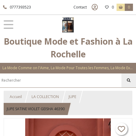
0777393523
Contact
0
0
Boutique Mode et Fashion à La
Rochelle
La Mode Comme on l'Aime, La Mode Pour Toutes les Femmes, La Mode Exclusive Aux Matières Et Couleurs Novatrices, La Mode Qui Vous Séduira
Accueil
LA COLLECTION
JUPE
JUPE SATINE VIOLET GEISHA 46390