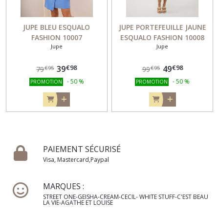
JUPE BLEU ESQUALO
JUPE PORTEFEUILLE JAUNE
FASHION 10007
ESQUALO FASHION 10008
Jupe
Jupe
€
98
€
98
39
49
€
95
€
95
79
99
-
50
%
-
50
%
PROMOTION
PROMOTION
PAIEMENT SÉCURISÉ
Visa, Mastercard,Paypal
MARQUES :
STREET ONE-GEISHA-CREAM-CECIL- WHITE STUFF-C'EST BEAU
LA VIE-AGATHE ET LOUISE