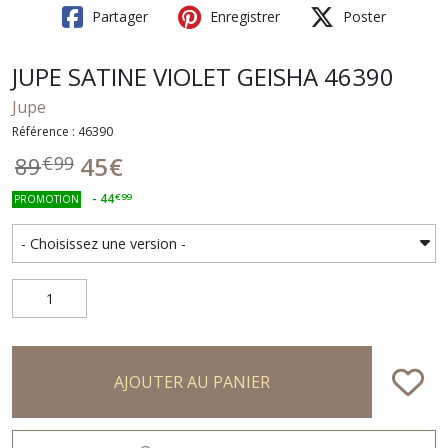
Partager
Enregistrer
Poster
JUPE SATINE VIOLET GEISHA 46390
Jupe
Référence : 46390
45
€
89
€
99
-
44
€
99
PROMOTION
AJOUTER AU PANIER