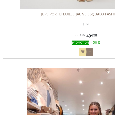
JUPE PORTEFEUILLE JAUNE ESQUALO FASH
Jupe
€
98
49
€
95
99
-
50
%
PROMOTION