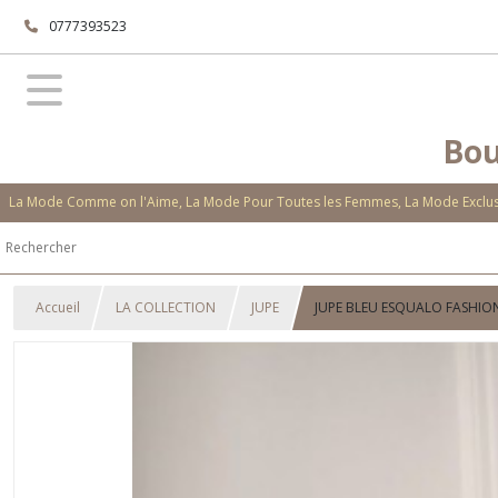
0777393523
Bou
La Mode Comme on l'Aime, La Mode Pour Toutes les Femmes, La Mode Exclusi
Accueil
LA COLLECTION
JUPE
JUPE BLEU ESQUALO FASHIO