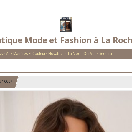
tique Mode et Fashion à La Roch
ve Aux Matières Et Couleurs Novatrices, La Mode Qui Vous Séduira
N 10007