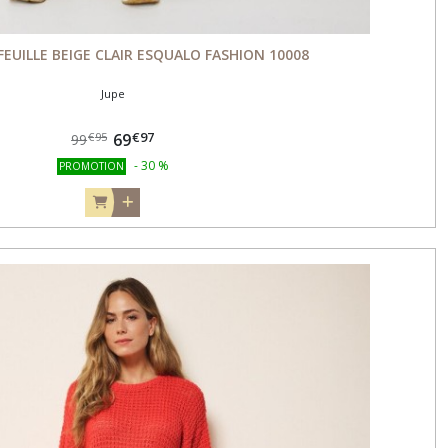
FEUILLE BEIGE CLAIR ESQUALO FASHION 10008
Jupe
€
97
69
€
95
99
-
30
%
PROMOTION