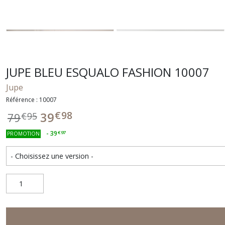
JUPE BLEU ESQUALO FASHION 10007
Jupe
Référence : 10007
€
98
39
79
€
95
-
39
€
97
PROMOTION