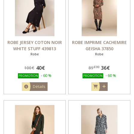
ROBE JERSEY COTON NOIR
ROBE IMPRIME CACHEMIRE
WHITE STUFF 439813
GEISHA 37850
Robe
Robe
40
€
36
€
€
99
100
€
89
-
60
%
-
60
%
PROMOTION
PROMOTION
Détails