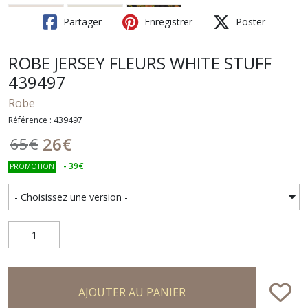
Partager
Enregistrer
Poster
ROBE JERSEY FLEURS WHITE STUFF
439497
Robe
Référence : 439497
26
€
65
€
-
39
€
PROMOTION
AJOUTER AU PANIER