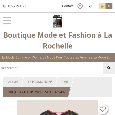
0777393523
Contact
0
0
Boutique Mode et Fashion à La
Rochelle
La Mode Comme on l'Aime, La Mode Pour Toutes les Femmes, La Mode Exclusive Aux Matières Et Couleurs Novatrices, La Mode Qui Vous Séduira
Accueil
LES PROMOTIONS
ROBE
ROBE JERSEY FLEURS WHITE STUFF 439497