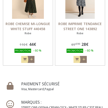
ROBE CHEMISE MI-LONGUE
ROBE IMPRIME TENDANCE
WHITE STUFF 440458
STREET ONE 143892
Robe
Robe
44
€
28
€
€
99
110
€
69
-
60
%
-
60
%
PROMOTION
PROMOTION
PAIEMENT SÉCURISÉ
Visa, Mastercard,Paypal
MARQUES :
STREET ONE-GEISHA-CREAM-CECIL- WHITE STUFF-C'EST BEAU