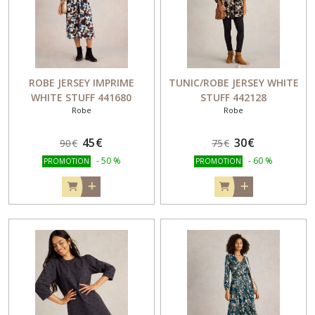
ROBE JERSEY IMPRIME
TUNIC/ROBE JERSEY WHITE
WHITE STUFF 441680
STUFF 442128
Robe
Robe
45
€
30
€
90
€
75
€
-
50
%
-
60
%
PROMOTION
PROMOTION