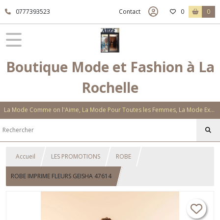
0777393523
Contact
0
0
Boutique Mode et Fashion à La
Rochelle
La Mode Comme on l'Aime, La Mode Pour Toutes les Femmes, La Mode Exclusive Aux Matières Et Couleurs Novatrices, La Mode Qui Vous Séduira
Accueil
LES PROMOTIONS
ROBE
ROBE IMPRIME FLEURS GEISHA 47614