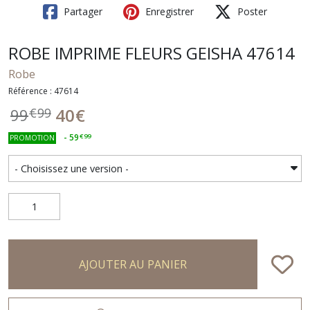
Partager
Enregistrer
Poster
ROBE IMPRIME FLEURS GEISHA 47614
Robe
Référence : 47614
40
€
99
€
99
-
59
€
99
PROMOTION
AJOUTER AU PANIER