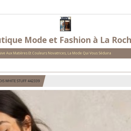
tique Mode et Fashion à La Roch
ve Aux Matières Et Couleurs Novatrices, La Mode Qui Vous Séduira
OIS WHITE STUFF 442339