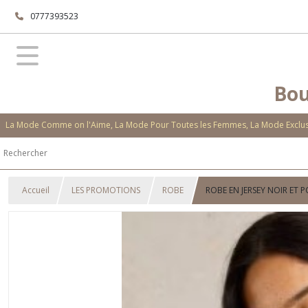
0777393523
Bou
La Mode Comme on l'Aime, La Mode Pour Toutes les Femmes, La Mode Exclusi
Accueil
LES PROMOTIONS
ROBE
ROBE EN JERSEY NOIR ET P