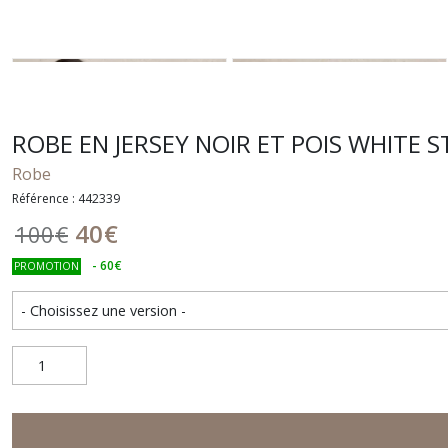
ROBE EN JERSEY NOIR ET POIS WHITE 
Robe
Référence : 442339
40
€
100
€
-
60
€
PROMOTION