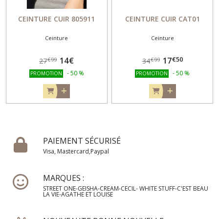
CEINTURE CUIR 805911
CEINTURE CUIR CAT01
Ceinture
Ceinture
€
50
14
€
17
€
99
€
99
27
34
-
50
%
-
50
%
PROMOTION
PROMOTION
PAIEMENT SÉCURISÉ
Visa, Mastercard,Paypal
MARQUES :
STREET ONE-GEISHA-CREAM-CECIL- WHITE STUFF-C'EST BEAU
LA VIE-AGATHE ET LOUISE