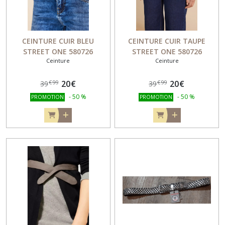
CEINTURE CUIR BLEU
CEINTURE CUIR TAUPE
STREET ONE 580726
STREET ONE 580726
Ceinture
Ceinture
20
€
20
€
€
99
€
99
39
39
-
50
%
-
50
%
PROMOTION
PROMOTION