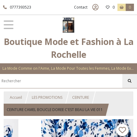
0777393523
Contact
0
0
Boutique Mode et Fashion à La
Rochelle
La Mode Comme on l'Aime, La Mode Pour Toutes les Femmes, La Mode Exclusive Aux Matières Et Couleurs Novatrices, La Mode Qui Vous Séduira
Accueil
LES PROMOTIONS
CEINTURE
CEINTURE CAMEL BOUCLE DOREE C'EST BEAU LA VIE 011