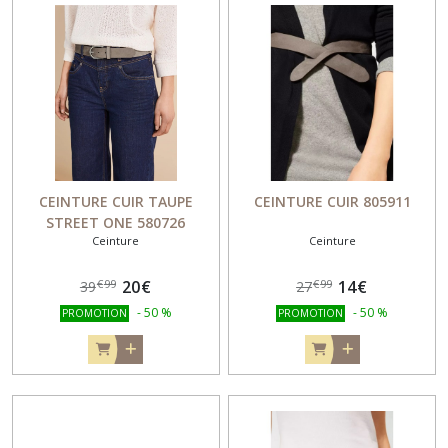
CEINTURE CUIR TAUPE
CEINTURE CUIR 805911
STREET ONE 580726
Ceinture
Ceinture
20
€
14
€
€
99
€
99
39
27
-
50
%
-
50
%
PROMOTION
PROMOTION