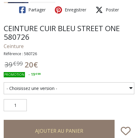
Partager
Enregistrer
Poster
CEINTURE CUIR BLEU STREET ONE
580726
Ceinture
Référence : 580726
20
€
39
€
99
-
19
€
99
PROMOTION
AJOUTER AU PANIER