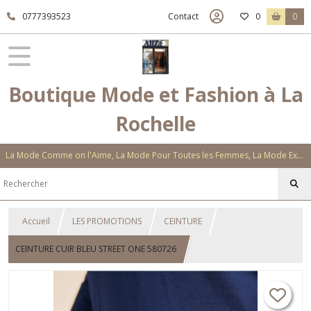
0777393523
Contact
0
0
Boutique Mode et Fashion à La
Rochelle
La Mode Comme on l'Aime, La Mode Pour Toutes les Femmes, La Mode Exclusive Aux Matières Et Couleurs Novatrices, La Mode Qui Vous Séduira
Accueil
LES PROMOTIONS
CEINTURE
CEINTURE CUIR BLEU STREET ONE 580726