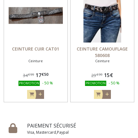
CEINTURE CUIR CAT01
CEINTURE CAMOUFLAGE
580608
Ceinture
Ceinture
€
50
17
15
€
€
99
€
99
34
29
-
50
%
-
50
%
PROMOTION
PROMOTION
PAIEMENT SÉCURISÉ
Visa, Mastercard,Paypal