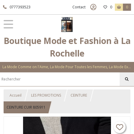
0777393523
Contact
0
0
Boutique Mode et Fashion à La
Rochelle
La Mode Comme on l'Aime, La Mode Pour Toutes les Femmes, La Mode Exclusive Aux Matières Et Couleurs Novatrices, La Mode Qui Vous Séduira
Accueil
LES PROMOTIONS
CEINTURE
CEINTURE CUIR 805911