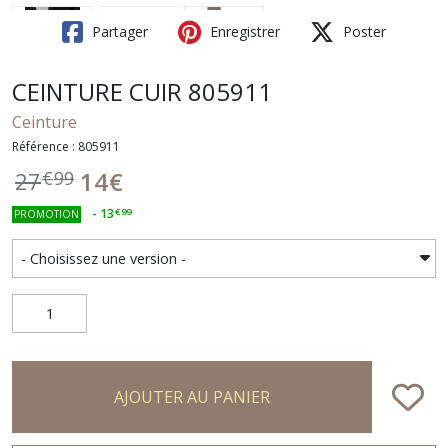
Partager
Enregistrer
Poster
CEINTURE CUIR 805911
Ceinture
Référence : 805911
14
€
27
€
99
-
13
€
99
PROMOTION
AJOUTER AU PANIER