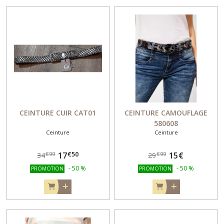
CEINTURE CUIR CAT01
CEINTURE CAMOUFLAGE
580608
Ceinture
Ceinture
€
50
17
15
€
€
99
€
99
34
29
-
50
%
-
50
%
PROMOTION
PROMOTION