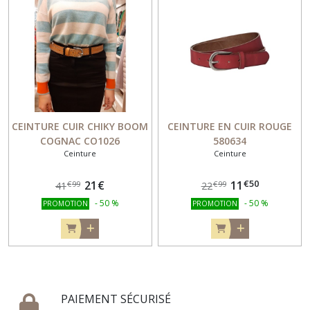
CEINTURE CUIR CHIKY BOOM
CEINTURE EN CUIR ROUGE
COGNAC CO1026
580634
Ceinture
Ceinture
€
50
21
€
11
€
99
€
99
41
22
-
50
%
-
50
%
PROMOTION
PROMOTION
PAIEMENT SÉCURISÉ