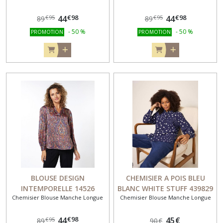
€
98
€
98
44
44
€
95
€
95
89
89
-
50
%
-
50
%
PROMOTION
PROMOTION
BLOUSE DESIGN
CHEMISIER A POIS BLEU
INTEMPORELLE 14526
BLANC WHITE STUFF 439829
Chemisier Blouse Manche Longue
Chemisier Blouse Manche Longue
€
98
44
45
€
€
95
89
90
€