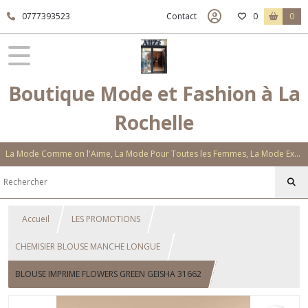
0777393523
Contact
0
0
Boutique Mode et Fashion à La
Rochelle
La Mode Comme on l'Aime, La Mode Pour Toutes les Femmes, La Mode Exclusive Aux Matières Et Couleurs Novatrices, La Mode Qui Vous Séduira
Accueil
LES PROMOTIONS
CHEMISIER BLOUSE MANCHE LONGUE
BLOUSE IMPRIME FLOWERS GREEN GEISHA 31662