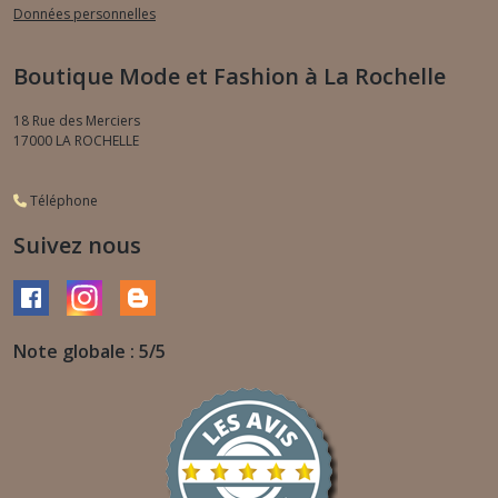
Données personnelles
Boutique Mode et Fashion à La Rochelle
18 Rue des Merciers
17000
LA ROCHELLE
Téléphone
Suivez nous
Note globale : 5/5