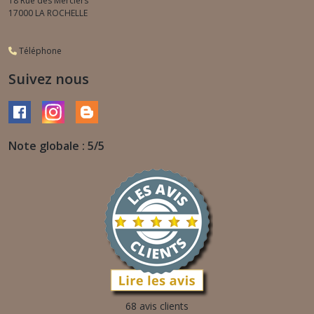
18 Rue des Merciers
17000
LA ROCHELLE
Téléphone
Suivez nous
Note globale : 5/5
68 avis clients