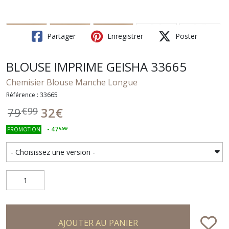
Partager
Enregistrer
Poster
BLOUSE IMPRIME GEISHA 33665
Chemisier Blouse Manche Longue
Référence : 33665
32
€
79
€
99
-
47
€
99
PROMOTION
AJOUTER AU PANIER