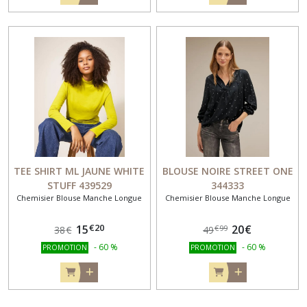
TEE SHIRT ML JAUNE WHITE
BLOUSE NOIRE STREET ONE
STUFF 439529
344333
Chemisier Blouse Manche Longue
Chemisier Blouse Manche Longue
€
20
15
20
€
€
99
38
€
49
-
60
%
-
60
%
PROMOTION
PROMOTION