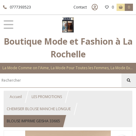
0777393523
Contact
0
0
Boutique Mode et Fashion à La
Rochelle
La Mode Comme on l'Aime, La Mode Pour Toutes les Femmes, La Mode Exclusive Aux Matières Et Couleurs Novatrices, La Mode Qui Vous Séduira
Accueil
LES PROMOTIONS
CHEMISIER BLOUSE MANCHE LONGUE
BLOUSE IMPRIME GEISHA 33665