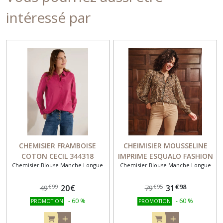
intéressé par
CHEMISIER FRAMBOISE
CHEIMISIER MOUSSELINE
COTON CECIL 344318
IMPRIME ESQUALO FASHION
Chemisier Blouse Manche Longue
Chemisier Blouse Manche Longue
14705
€
98
20
€
31
€
99
€
95
49
79
-
60
%
-
60
%
PROMOTION
PROMOTION