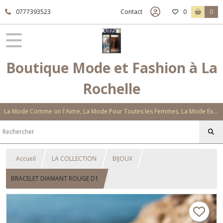
0777393523
Contact
0
0
Boutique Mode et Fashion à La
Rochelle
La Mode Comme on l'Aime, La Mode Pour Toutes les Femmes, La Mode Exclusive Aux Matières Et Couleurs Novatrices, La Mode Qui Vous Séduira
Accueil
LA COLLECTION
BIJOUX
BRACELET DIAMANT ROUGE D1