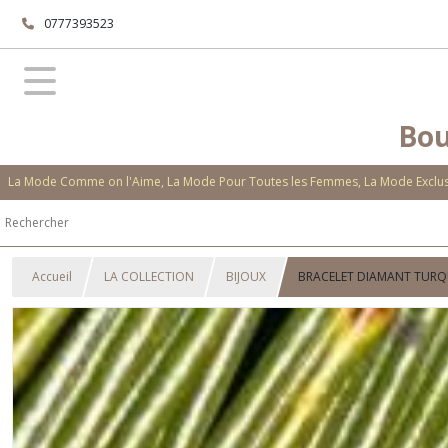
0777393523
Bou
La Mode Comme on l'Aime, La Mode Pour Toutes les Femmes, La Mode Exclusi
Accueil
LA COLLECTION
BIJOUX
BRACELET DIAMANT TURQ