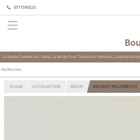
0777393523
Bou
La Mode Comme on l'Aime, La Mode Pour Toutes les Femmes, La Mode Exclusi
Accueil
LA COLLECTION
BIJOUX
BRACELET MILLESIME H23