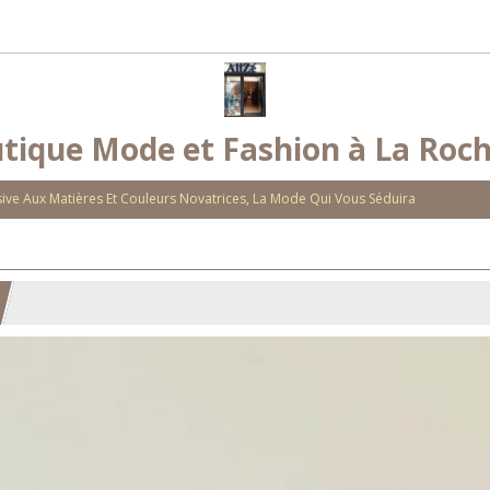
tique Mode et Fashion à La Roch
ve Aux Matières Et Couleurs Novatrices, La Mode Qui Vous Séduira