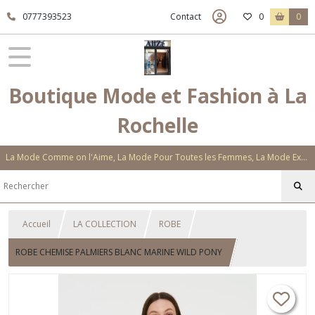
0777393523
Contact
0
0
Boutique Mode et Fashion à La
Rochelle
La Mode Comme on l'Aime, La Mode Pour Toutes les Femmes, La Mode Exclusive Aux Matières Et Couleurs Novatrices, La Mode Qui Vous Séduira
Accueil
LA COLLECTION
ROBE
ROBE CHEMISE PALMIERS BLANC MARINE WILD PONY