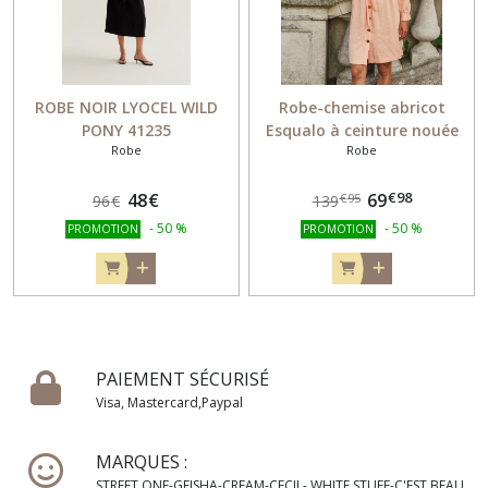
ROBE NOIR LYOCEL WILD
Robe-chemise abricot
PONY 41235
Esqualo à ceinture nouée
Robe
Robe
10036
€
98
48
€
69
€
95
96
€
139
-
50
%
-
50
%
PROMOTION
PROMOTION
PAIEMENT SÉCURISÉ
Visa, Mastercard,Paypal
MARQUES :
STREET ONE-GEISHA-CREAM-CECIL- WHITE STUFF-C'EST BEAU