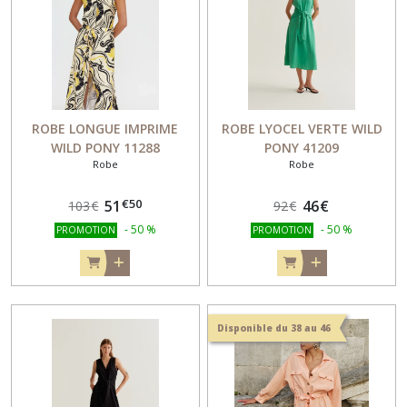
ROBE LONGUE IMPRIME
ROBE LYOCEL VERTE WILD
WILD PONY 11288
PONY 41209
Robe
Robe
€
50
51
46
€
103
€
92
€
-
50
%
-
50
%
PROMOTION
PROMOTION
Disponible du 38 au 46