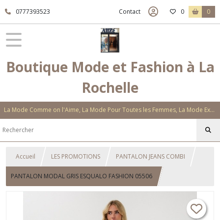
0777393523
Contact
0
0
Boutique Mode et Fashion à La
Rochelle
La Mode Comme on l'Aime, La Mode Pour Toutes les Femmes, La Mode Exclusive Aux Matières Et Couleurs Novatrices, La Mode Qui Vous Séduira
Accueil
LES PROMOTIONS
PANTALON JEANS COMBI
PANTALON MODAL GRIS ESQUALO FASHION 05506