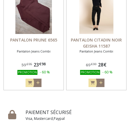
PANTALON PRUNE 6565
PANTALON CITADIN NOIR
GEISHA 11587
Pantalon Jeans Combi
Pantalon Jeans Combi
€
98
23
28
€
€
95
€
99
59
69
-
60
%
-
60
%
PROMOTION
PROMOTION
PAIEMENT SÉCURISÉ
Visa, Mastercard,Paypal