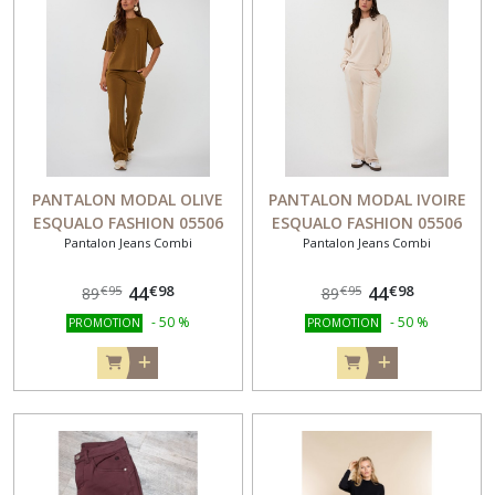
PANTALON MODAL OLIVE
PANTALON MODAL IVOIRE
ESQUALO FASHION 05506
ESQUALO FASHION 05506
Pantalon Jeans Combi
Pantalon Jeans Combi
€
98
€
98
44
44
€
95
€
95
89
89
-
50
%
-
50
%
PROMOTION
PROMOTION