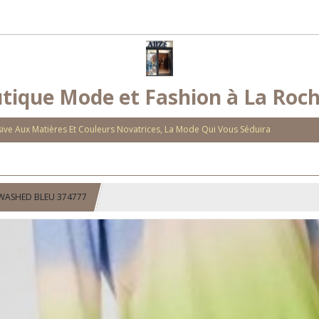
tique Mode et Fashion à La Roch
ve Aux Matières Et Couleurs Novatrices, La Mode Qui Vous Séduira
 WASHED BLEU 374777