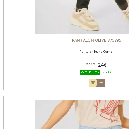
PANTALON OLIVE 375895
Pantalon Jeans Combi
24
€
€
99
59
-
60
%
PROMOTION