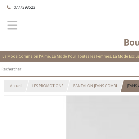
0777393523
Bou
La Mode Comme on l'Aime, La Mode Pour Toutes les Femmes, La Mode Exclusi
Accueil
LES PROMOTIONS
PANTALON JEANS COMBI
JEANS