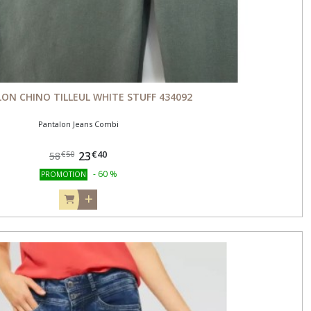
ON CHINO TILLEUL WHITE STUFF 434092
Pantalon Jeans Combi
€
40
23
€
50
58
-
60
%
PROMOTION