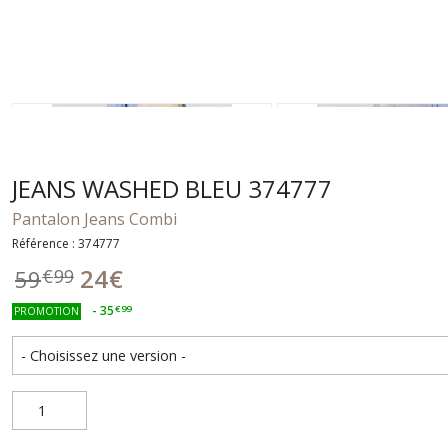
JEANS WASHED BLEU 374777
Pantalon Jeans Combi
Référence : 374777
24
€
59
€
99
-
35
€
99
PROMOTION