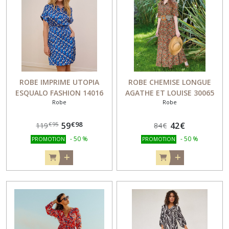
ROBE IMPRIME UTOPIA
ROBE CHEMISE LONGUE
ESQUALO FASHION 14016
AGATHE ET LOUISE 30065
Robe
Robe
€
98
59
42
€
€
95
119
84
€
-
50
%
-
50
%
PROMOTION
PROMOTION