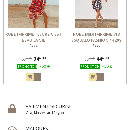
ROBE IMPRIME FLEURS C'EST
ROBE MIDI IMPRIME VIB
BEAU LA VIE
ESQUALO FASHION 14208
Robe
Robe
€
98
€
98
34
44
€
95
€
95
69
89
-
50
%
-
50
%
PROMOTION
PROMOTION
PAIEMENT SÉCURISÉ
Visa, Mastercard,Paypal
MARQUES :