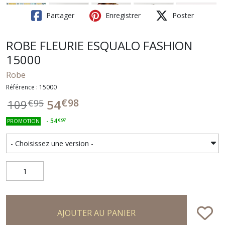
Partager
Enregistrer
Poster
ROBE FLEURIE ESQUALO FASHION
15000
Robe
Référence : 15000
€
98
54
109
€
95
-
54
€
97
PROMOTION
AJOUTER AU PANIER