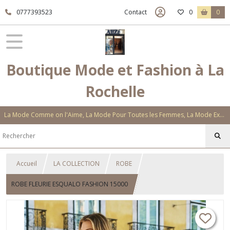
0777393523
Contact
0
0
Boutique Mode et Fashion à La
Rochelle
La Mode Comme on l'Aime, La Mode Pour Toutes les Femmes, La Mode Exclusive Aux Matières Et Couleurs Novatrices, La Mode Qui Vous Séduira
Accueil
LA COLLECTION
ROBE
ROBE FLEURIE ESQUALO FASHION 15000