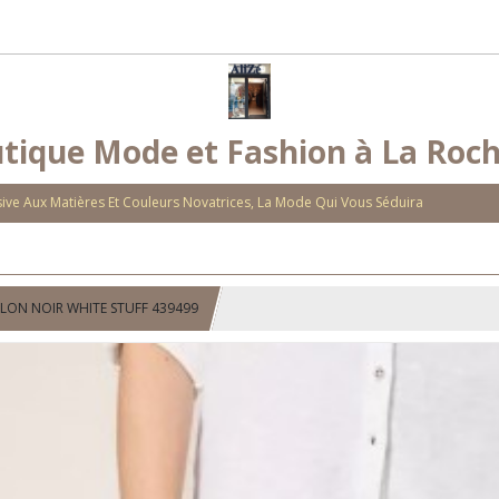
tique Mode et Fashion à La Roch
ve Aux Matières Et Couleurs Novatrices, La Mode Qui Vous Séduira
LON NOIR WHITE STUFF 439499