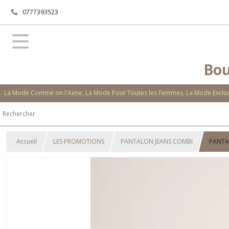
0777393523
Bou
La Mode Comme on l'Aime, La Mode Pour Toutes les Femmes, La Mode Exclusi
Accueil
LES PROMOTIONS
PANTALON JEANS COMBI
PANTA