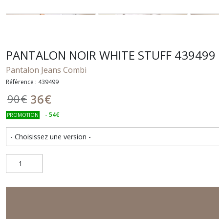
PANTALON NOIR WHITE STUFF 439499
Pantalon Jeans Combi
Référence : 439499
36
€
90
€
-
54
€
PROMOTION