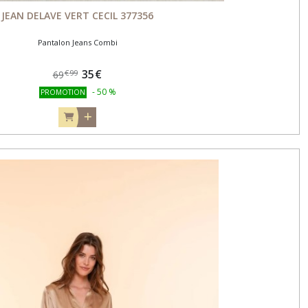
JEAN DELAVE VERT CECIL 377356
Pantalon Jeans Combi
35
€
€
99
69
-
50
%
PROMOTION