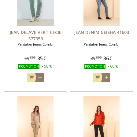
JEAN DELAVE VERT CECIL
JEAN DENIM GEISHA 41603
377356
Pantalon Jeans Combi
Pantalon Jeans Combi
35
€
36
€
€
99
€
99
69
89
-
50
%
-
60
%
PROMOTION
PROMOTION