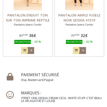
PANTALON ENDUIT TON
PANTALON AMPLE FUSELE
SUR TON IMPRIME REPTILE
NOIR GEISHA 41519
Pantalon Jeans Combi
Pantalon Jeans Combi
GEISHA 41538
36
€
32
€
€
99
€
99
89
79
-
60
%
-
60
%
PROMOTION
PROMOTION
PAIEMENT SÉCURISÉ
Visa, Mastercard,Paypal
MARQUES :
STREET ONE-GEISHA-CREAM-CECIL- WHITE STUFF-C'EST BEAU
LA VIE-AGATHE ET LOUISE