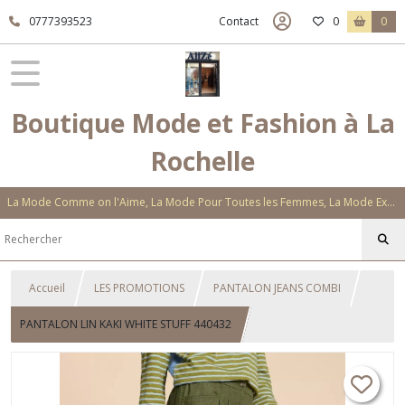
0777393523
Contact
0
0
Boutique Mode et Fashion à La
Rochelle
La Mode Comme on l'Aime, La Mode Pour Toutes les Femmes, La Mode Exclusive Aux Matières Et Couleurs Novatrices, La Mode Qui Vous Séduira
Accueil
LES PROMOTIONS
PANTALON JEANS COMBI
PANTALON LIN KAKI WHITE STUFF 440432