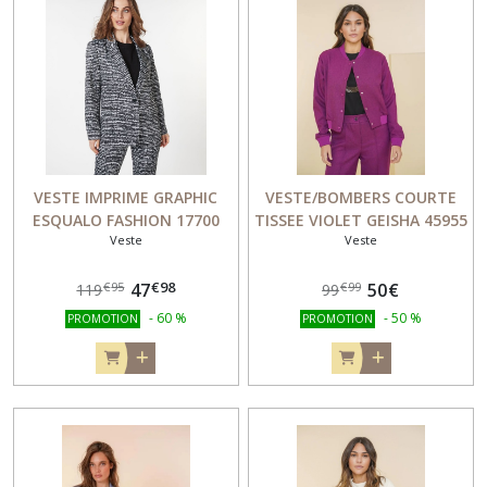
VESTE IMPRIME GRAPHIC
VESTE/BOMBERS COURTE
ESQUALO FASHION 17700
TISSEE VIOLET GEISHA 45955
Veste
Veste
€
98
47
50
€
€
95
€
99
119
99
-
60
%
-
50
%
PROMOTION
PROMOTION