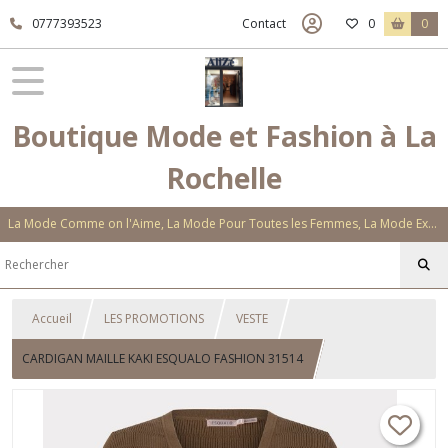
0777393523
Contact
0
0
Boutique Mode et Fashion à La
Rochelle
La Mode Comme on l'Aime, La Mode Pour Toutes les Femmes, La Mode Exclusive Aux Matières Et Couleurs Novatrices, La Mode Qui Vous Séduira
Accueil
LES PROMOTIONS
VESTE
CARDIGAN MAILLE KAKI ESQUALO FASHION 31514