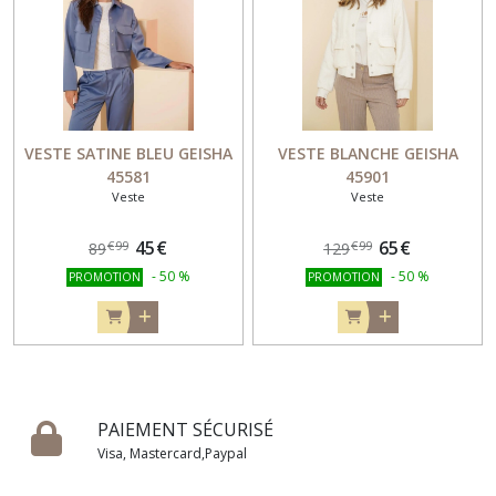
VESTE SATINE BLEU GEISHA
VESTE BLANCHE GEISHA
45581
45901
Veste
Veste
45
€
65
€
€
99
€
99
89
129
-
50
%
-
50
%
PROMOTION
PROMOTION
PAIEMENT SÉCURISÉ
Visa, Mastercard,Paypal