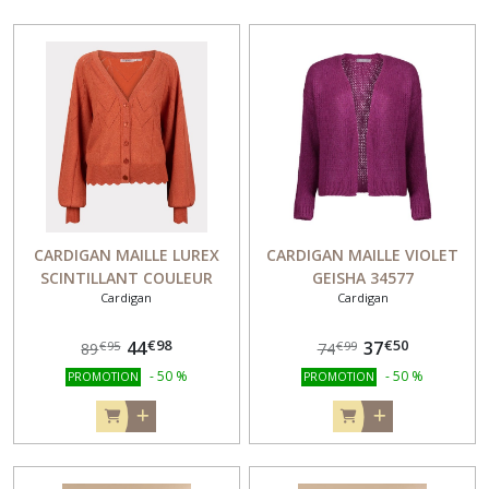
CARDIGAN MAILLE LUREX
CARDIGAN MAILLE VIOLET
SCINTILLANT COULEUR
GEISHA 34577
Cardigan
Cardigan
ROUILLE ESQUALO FASHION
31515
€
98
€
50
44
37
€
95
€
99
89
74
-
50
%
-
50
%
PROMOTION
PROMOTION