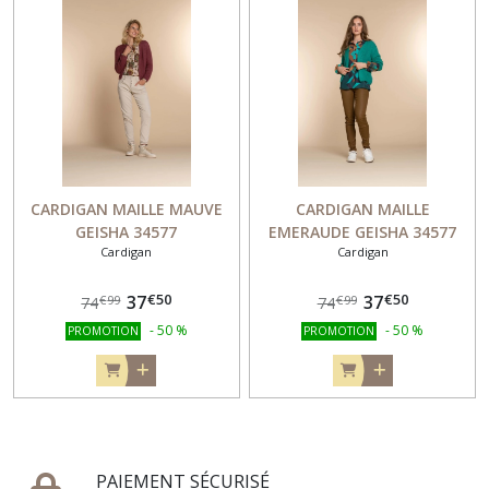
CARDIGAN MAILLE MAUVE
CARDIGAN MAILLE
GEISHA 34577
EMERAUDE GEISHA 34577
Cardigan
Cardigan
€
50
€
50
37
37
€
99
€
99
74
74
-
50
%
-
50
%
PROMOTION
PROMOTION
PAIEMENT SÉCURISÉ