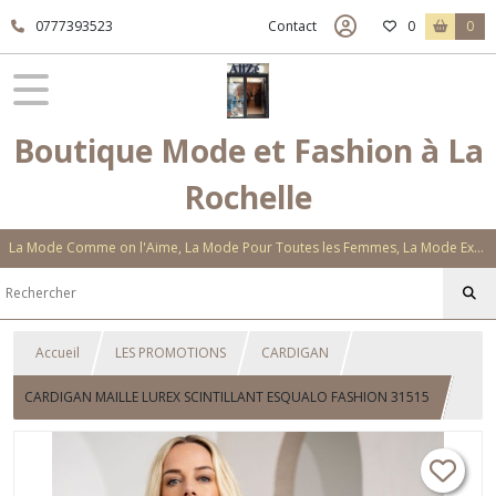
0777393523
Contact
0
0
Boutique Mode et Fashion à La
Rochelle
La Mode Comme on l'Aime, La Mode Pour Toutes les Femmes, La Mode Exclusive Aux Matières Et Couleurs Novatrices, La Mode Qui Vous Séduira
Accueil
LES PROMOTIONS
CARDIGAN
CARDIGAN MAILLE LUREX SCINTILLANT ESQUALO FASHION 31515