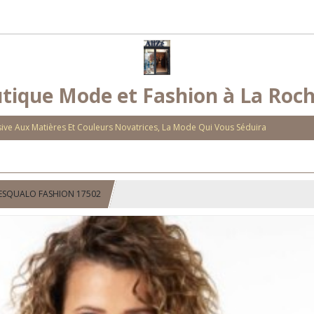
tique Mode et Fashion à La Roch
ve Aux Matières Et Couleurs Novatrices, La Mode Qui Vous Séduira
 ESQUALO FASHION 17502