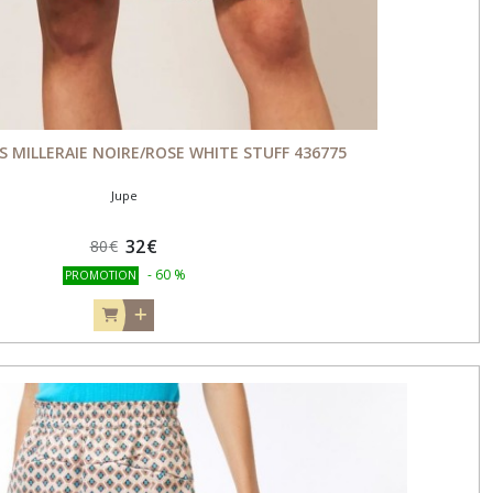
S MILLERAIE NOIRE/ROSE WHITE STUFF 436775
Jupe
32
€
80
€
-
60
%
PROMOTION