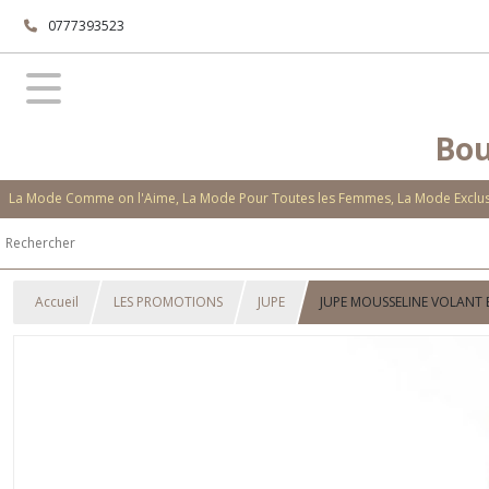
0777393523
Bou
La Mode Comme on l'Aime, La Mode Pour Toutes les Femmes, La Mode Exclusi
Accueil
LES PROMOTIONS
JUPE
JUPE MOUSSELINE VOLANT