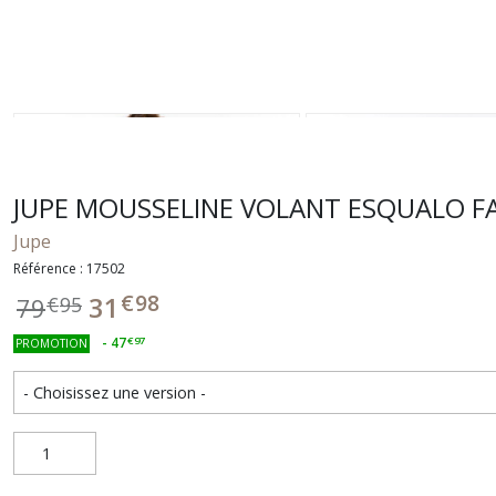
JUPE MOUSSELINE VOLANT ESQUALO F
Jupe
Référence : 17502
€
98
31
79
€
95
-
47
€
97
PROMOTION