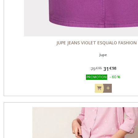
JUPE JEANS VIOLET ESQUALO FASHION
Jupe
€
98
31
€
95
79
-
60
%
PROMOTION