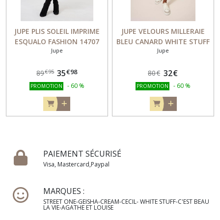
JUPE PLIS SOLEIL IMPRIME
JUPE VELOURS MILLERAIE
ESQUALO FASHION 14707
BLEU CANARD WHITE STUFF
Jupe
Jupe
436775
€
98
35
32
€
€
95
89
80
€
-
60
%
-
60
%
PROMOTION
PROMOTION
PAIEMENT SÉCURISÉ
Visa, Mastercard,Paypal
MARQUES :
STREET ONE-GEISHA-CREAM-CECIL- WHITE STUFF-C'EST BEAU
LA VIE-AGATHE ET LOUISE