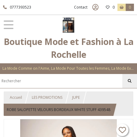
0777393523
Contact
0
0
Boutique Mode et Fashion à La
Rochelle
La Mode Comme on l'Aime, La Mode Pour Toutes les Femmes, La Mode Exclusive Aux Matières Et Couleurs Novatrices, La Mode Qui Vous Séduira
Accueil
LES PROMOTIONS
JUPE
ROBE SALOPETTE VELOURS BORDEAUX WHITE STUFF 439548