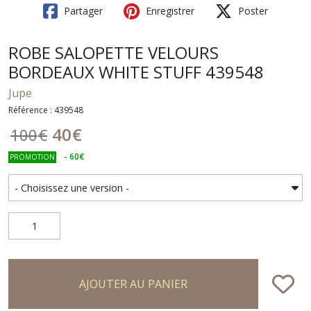
Partager
Enregistrer
Poster
ROBE SALOPETTE VELOURS
BORDEAUX WHITE STUFF 439548
Jupe
Référence : 439548
40
€
100
€
-
60
€
PROMOTION
AJOUTER AU PANIER