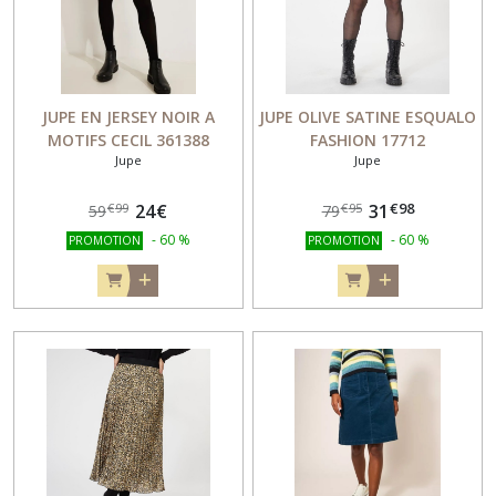
JUPE EN JERSEY NOIR A
JUPE OLIVE SATINE ESQUALO
MOTIFS CECIL 361388
FASHION 17712
Jupe
Jupe
€
98
24
€
31
€
99
€
95
59
79
-
60
%
-
60
%
PROMOTION
PROMOTION