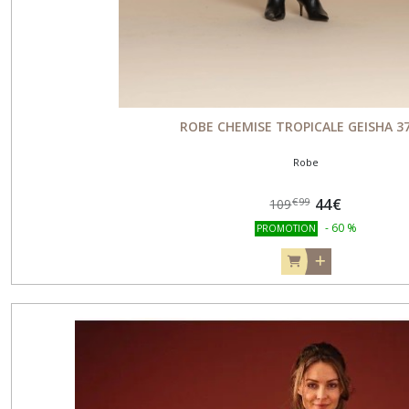
ROBE CHEMISE TROPICALE GEISHA 3
Robe
44
€
€
99
109
-
60
%
PROMOTION