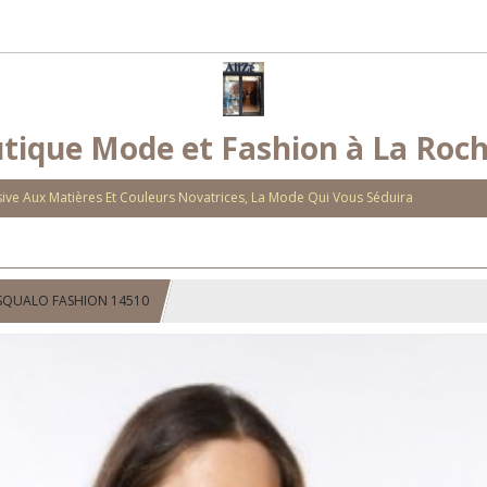
tique Mode et Fashion à La Roch
ve Aux Matières Et Couleurs Novatrices, La Mode Qui Vous Séduira
ESQUALO FASHION 14510