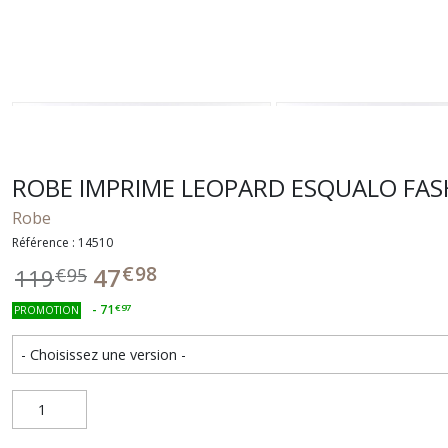
ROBE IMPRIME LEOPARD ESQUALO FAS
Robe
Référence : 14510
€
98
47
119
€
95
-
71
€
97
PROMOTION