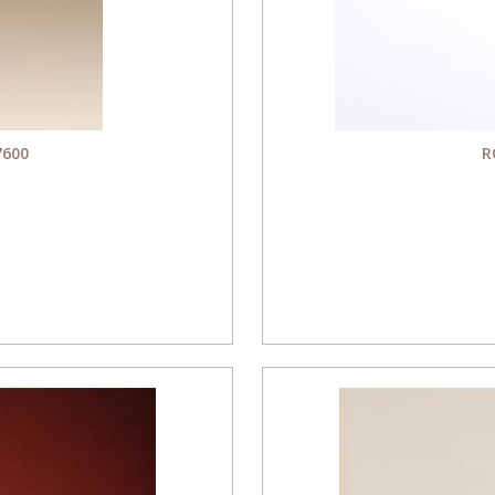
7600
R