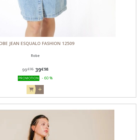
OBE JEAN ESQUALO FASHION 12509
Robe
€
98
39
€
95
99
-
60
%
PROMOTION