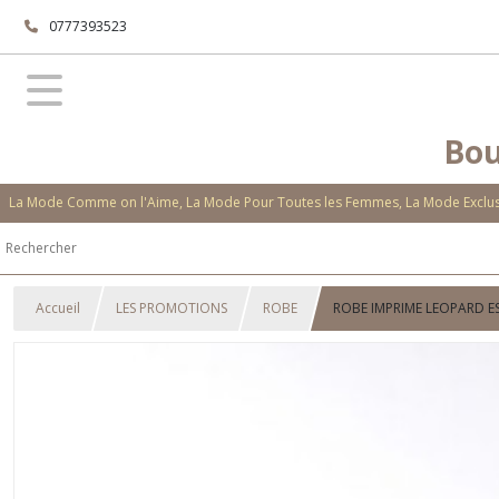
0777393523
Bou
La Mode Comme on l'Aime, La Mode Pour Toutes les Femmes, La Mode Exclusi
Accueil
LES PROMOTIONS
ROBE
ROBE IMPRIME LEOPARD 