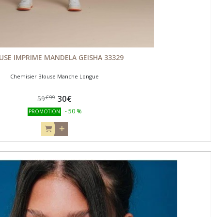
USE IMPRIME MANDELA GEISHA 33329
Chemisier Blouse Manche Longue
30
€
€
99
59
-
50
%
PROMOTION