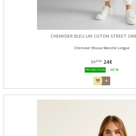
CHEMISIER BLEU LIN COTON STREET ONE
Chemisier Blouse Manche Longue
24
€
€
99
59
-
60
%
PROMOTION