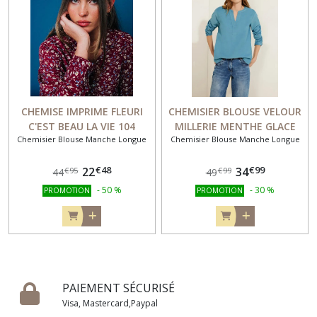
CHEMISE IMPRIME FLEURI
CHEMISIER BLOUSE VELOUR
C'EST BEAU LA VIE 104
MILLERIE MENTHE GLACE
Chemisier Blouse Manche Longue
Chemisier Blouse Manche Longue
CECIL 344160
€
48
€
99
22
34
€
95
€
99
44
49
-
50
%
-
30
%
PROMOTION
PROMOTION
PAIEMENT SÉCURISÉ
Visa, Mastercard,Paypal