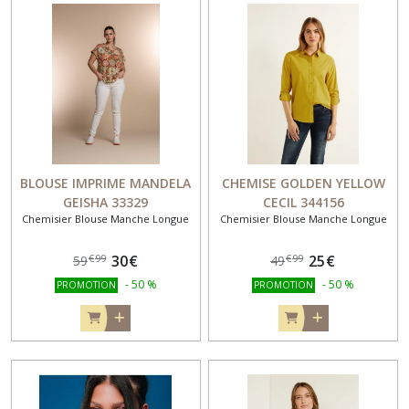
BLOUSE IMPRIME MANDELA
CHEMISE GOLDEN YELLOW
GEISHA 33329
CECIL 344156
Chemisier Blouse Manche Longue
Chemisier Blouse Manche Longue
30
€
25
€
€
99
€
99
59
49
-
50
%
-
50
%
PROMOTION
PROMOTION