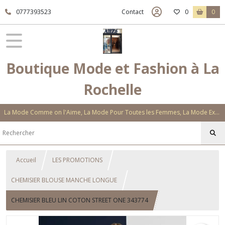
0777393523
Contact
0
0
Boutique Mode et Fashion à La
Rochelle
La Mode Comme on l'Aime, La Mode Pour Toutes les Femmes, La Mode Exclusive Aux Matières Et Couleurs Novatrices, La Mode Qui Vous Séduira
Accueil
LES PROMOTIONS
CHEMISIER BLOUSE MANCHE LONGUE
CHEMISIER BLEU LIN COTON STREET ONE 343774