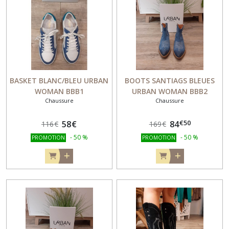
BASKET BLANC/BLEU URBAN
BOOTS SANTIAGS BLEUES
WOMAN BBB1
URBAN WOMAN BBB2
Chaussure
Chaussure
€
50
58
€
84
116
€
169
€
-
50
%
-
50
%
PROMOTION
PROMOTION