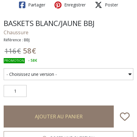
Partager
Enregistrer
Poster
BASKETS BLANC/JAUNE BBJ
Chaussure
Référence : BBJ
58
€
116
€
-
58
€
PROMOTION
AJOUTER AU PANIER