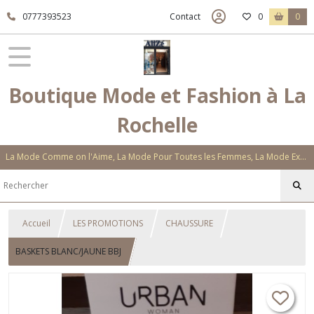
0777393523
Contact
0
0
Boutique Mode et Fashion à La
Rochelle
La Mode Comme on l'Aime, La Mode Pour Toutes les Femmes, La Mode Exclusive Aux Matières Et Couleurs Novatrices, La Mode Qui Vous Séduira
Accueil
LES PROMOTIONS
CHAUSSURE
BASKETS BLANC/JAUNE BBJ