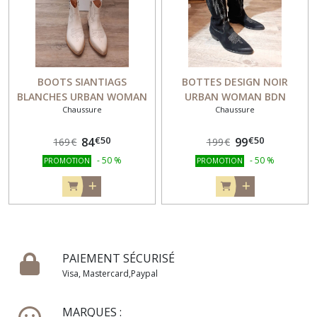
BOOTS SIANTIAGS
BOTTES DESIGN NOIR
BLANCHES URBAN WOMAN
URBAN WOMAN BDN
Chaussure
Chaussure
BBB1
€
50
€
50
84
99
169
€
199
€
-
50
%
-
50
%
PROMOTION
PROMOTION
PAIEMENT SÉCURISÉ
Visa, Mastercard,Paypal
MARQUES :