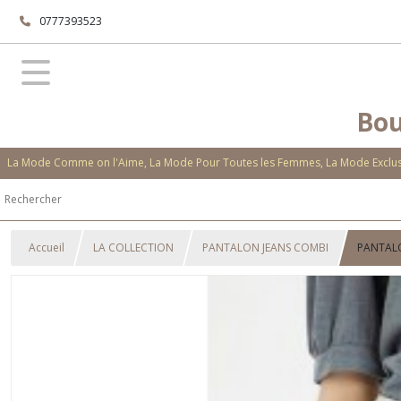
0777393523
Bou
La Mode Comme on l'Aime, La Mode Pour Toutes les Femmes, La Mode Exclusi
Accueil
LA COLLECTION
PANTALON JEANS COMBI
PANTAL