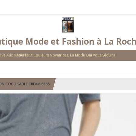
tique Mode et Fashion à La Roch
ve Aux Matières Et Couleurs Novatrices, La Mode Qui Vous Séduira
ON COCO SABLE CREAM 6565