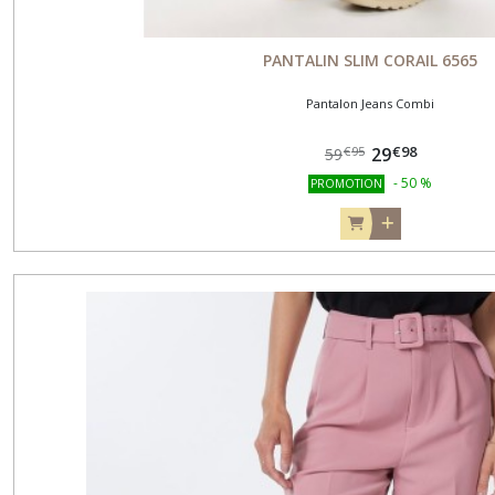
PANTALIN SLIM CORAIL 6565
Pantalon Jeans Combi
€
98
29
€
95
59
-
50
%
PROMOTION