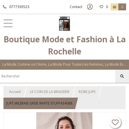
0777393523
Contact
0
0
Boutique Mode et Fashion à La
Rochelle
La Mode Comme on l'Aime, La Mode Pour Toutes les Femmes, La Mode Exclusive Aux Matières Et Couleurs Novatrices, La Mode Qui Vous Séduira
Accueil
LE COIN DE LA BRADERIE
ROBE JUPE
JUPE MILERAIE GRISE WHITE STUFF434088