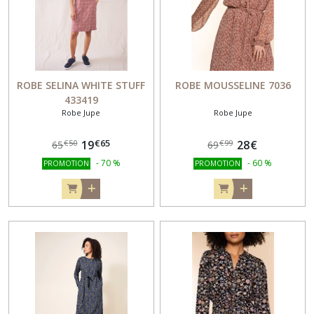
ROBE SELINA WHITE STUFF
ROBE MOUSSELINE 7036
433419
Robe Jupe
Robe Jupe
€
65
19
28
€
€
50
€
99
65
69
-
70
%
-
60
%
PROMOTION
PROMOTION