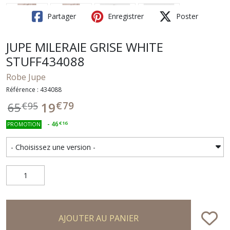
Partager
Enregistrer
Poster
JUPE MILERAIE GRISE WHITE
STUFF434088
Robe Jupe
Référence : 434088
€
79
19
65
€
95
-
46
€
16
PROMOTION
AJOUTER AU PANIER