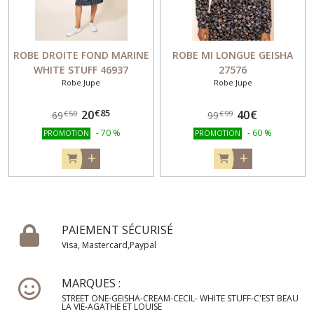
ROBE DROITE FOND MARINE
ROBE MI LONGUE GEISHA
WHITE STUFF 46937
27576
Robe Jupe
Robe Jupe
€
85
20
40
€
€
50
€
99
69
99
-
70
%
-
60
%
PROMOTION
PROMOTION
PAIEMENT SÉCURISÉ
Visa, Mastercard,Paypal
MARQUES :
STREET ONE-GEISHA-CREAM-CECIL- WHITE STUFF-C'EST BEAU
LA VIE-AGATHE ET LOUISE