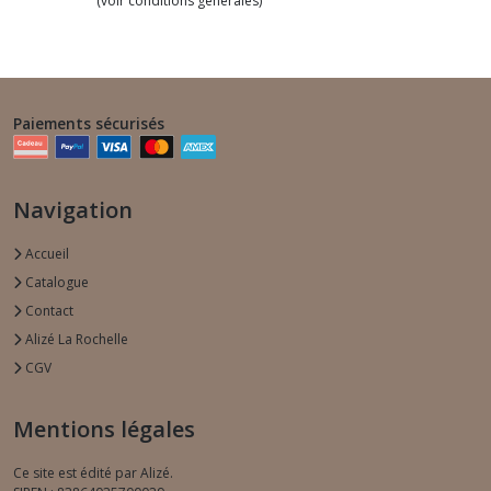
(voir conditions générales)
Paiements sécurisés
Navigation
Accueil
Catalogue
Contact
Alizé La Rochelle
CGV
Mentions légales
Ce site est édité par Alizé.