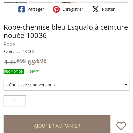
Partager
Enregistrer
Poster
Robe-chemise bleu Esqualo à ceinture
nouée 10036
Robe
Référence : 10036
€
98
69
139
€
95
-
69
€
97
PROMOTION
AJOUTER AU PANIER