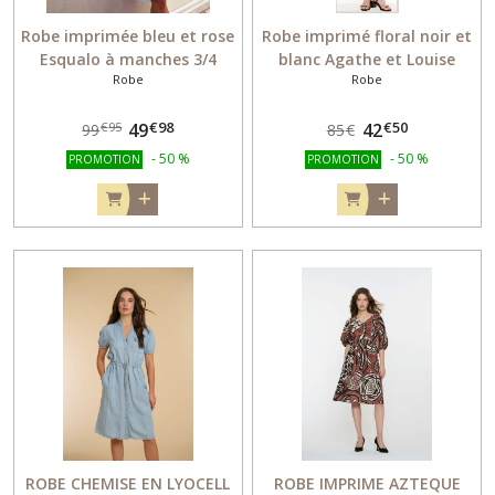
Robe imprimée bleu et rose
Robe imprimé floral noir et
Esqualo à manches 3/4
blanc Agathe et Louise
Robe
Robe
Référence 30012
30133
€
98
€
50
49
42
€
95
99
85
€
-
50
%
-
50
%
PROMOTION
PROMOTION
ROBE CHEMISE EN LYOCELL
ROBE IMPRIME AZTEQUE