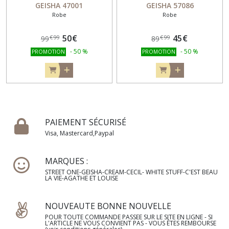
GEISHA 47001
GEISHA 57086
Robe
Robe
50
€
45
€
€
99
€
99
99
89
-
50
%
-
50
%
PROMOTION
PROMOTION
PAIEMENT SÉCURISÉ
Visa, Mastercard,Paypal
MARQUES :
STREET ONE-GEISHA-CREAM-CECIL- WHITE STUFF-C'EST BEAU
LA VIE-AGATHE ET LOUISE
NOUVEAUTE BONNE NOUVELLE
POUR TOUTE COMMANDE PASSEE SUR LE SITE EN LIGNE - SI
L'ARTICLE NE VOUS CONVIENT PAS - VOUS ÊTES REMBOURSE