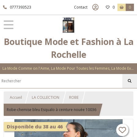
0777393523
Contact
0
0
Boutique Mode et Fashion à La
Rochelle
La Mode Comme on l'Aime, La Mode Pour Toutes les Femmes, La Mode Exclusive Aux Matières Et Couleurs Novatrices, La Mode Qui Vous Séduira
Accueil
LA COLLECTION
ROBE
Robe-chemise bleu Esqualo à ceinture nouée 10036
Disponible du 38 au 46