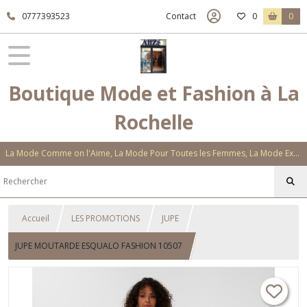
0777393523
Contact
0
0
Boutique Mode et Fashion à La
Rochelle
La Mode Comme on l'Aime, La Mode Pour Toutes les Femmes, La Mode Exclusive Aux Matières Et Couleurs Novatrices, La Mode Qui Vous Séduira
Accueil
LES PROMOTIONS
JUPE
JUPE MOUTARDE ESQUALO FASHION 10507