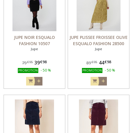
JUPE NOIR ESQUALO
JUPE PLISSEE FROISSEE OLIVE
FASHION 10507
ESQUALO FASHION 28500
Jupe
Jupe
€
98
€
98
39
44
€
95
€
95
79
89
-
50
%
-
50
%
PROMOTION
PROMOTION