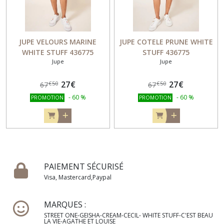
JUPE VELOURS MARINE
JUPE COTELE PRUNE WHITE
WHITE STUFF 436775
STUFF 436775
Jupe
Jupe
27
€
27
€
€
50
€
50
67
67
-
60
%
-
60
%
PROMOTION
PROMOTION
PAIEMENT SÉCURISÉ
Visa, Mastercard,Paypal
MARQUES :
STREET ONE-GEISHA-CREAM-CECIL- WHITE STUFF-C'EST BEAU
LA VIE-AGATHE ET LOUISE