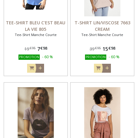
TEE-SHIRT BLEU C'EST BEAU
T-SHIRT LIN/VISCOSE 7663
LA VIE 805
CREAM
Tee-Shirt Manche Courte
Tee-Shirt Manche Courte
€
98
€
98
7
15
€
95
€
95
19
39
-
60
%
-
60
%
PROMOTION
PROMOTION