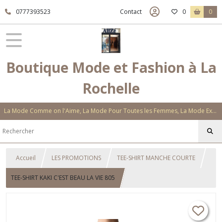
0777393523
Contact
0
0
Boutique Mode et Fashion à La
Rochelle
La Mode Comme on l'Aime, La Mode Pour Toutes les Femmes, La Mode Exclusive Aux Matières Et Couleurs Novatrices, La Mode Qui Vous Séduira
Accueil
LES PROMOTIONS
TEE-SHIRT MANCHE COURTE
TEE-SHIRT KAKI C'EST BEAU LA VIE 805