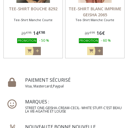
TEE-SHIRT BOUCHE 8292
TEE-SHIRT BLANC IMPRIME
GEISHA 2065
Tee-Shirt Manche Courte
Tee-Shirt Manche Courte
€
98
14
16
€
€
95
€
99
29
39
-
50
%
-
60
%
PROMOTION
PROMOTION
PAIEMENT SÉCURISÉ
Visa, Mastercard,Paypal
MARQUES :
STREET ONE-GEISHA-CREAM-CECIL- WHITE STUFF-C'EST BEAU
LA VIE-AGATHE ET LOUISE
NOUVEAUTE BONNE NOUVELLE