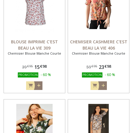
BLOUSE IMPRIME C'EST
CHEMISIER CASHMERE C'EST
BEAU LA VIE 309
BEAU LA VIE 406
Chemisier Blouse Manche Courte
Chemisier Blouse Manche Courte
€
98
€
98
15
23
€
95
€
95
39
59
-
60
%
-
60
%
PROMOTION
PROMOTION