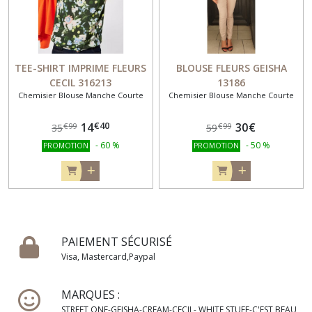
TEE-SHIRT IMPRIME FLEURS
BLOUSE FLEURS GEISHA
CECIL 316213
13186
Chemisier Blouse Manche Courte
Chemisier Blouse Manche Courte
€
40
14
30
€
€
99
€
99
35
59
-
60
%
-
50
%
PROMOTION
PROMOTION
PAIEMENT SÉCURISÉ
Visa, Mastercard,Paypal
MARQUES :
STREET ONE-GEISHA-CREAM-CECIL- WHITE STUFF-C'EST BEAU