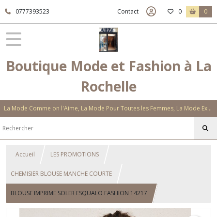
0777393523
Contact
0
0
Boutique Mode et Fashion à La
Rochelle
La Mode Comme on l'Aime, La Mode Pour Toutes les Femmes, La Mode Exclusive Aux Matières Et Couleurs Novatrices, La Mode Qui Vous Séduira
Accueil
LES PROMOTIONS
CHEMISIER BLOUSE MANCHE COURTE
BLOUSE IMPRIME SOLER ESQUALO FASHION 14217