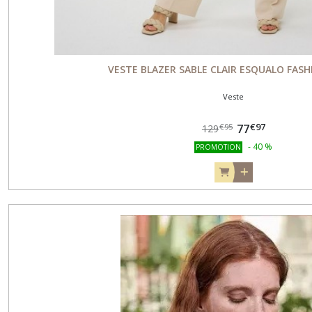
VESTE BLAZER SABLE CLAIR ESQUALO FASH
Veste
€
97
77
€
95
129
-
40
%
PROMOTION