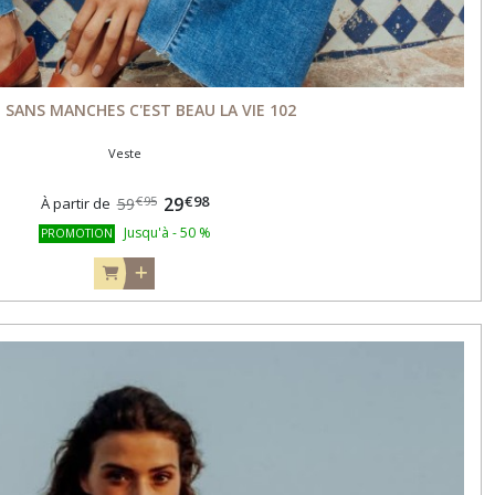
 SANS MANCHES C'EST BEAU LA VIE 102
Veste
€
98
29
€
95
À partir de
59
Jusqu'à
-
50
%
PROMOTION