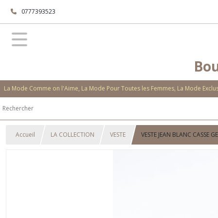
0777393523
Bou
La Mode Comme on l'Aime, La Mode Pour Toutes les Femmes, La Mode Exclusi
Accueil
LA COLLECTION
VESTE
VESTE JEAN BLANC CASSE G