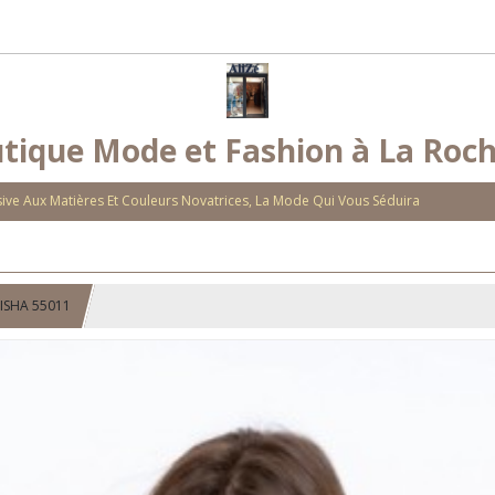
tique Mode et Fashion à La Roch
ve Aux Matières Et Couleurs Novatrices, La Mode Qui Vous Séduira
EISHA 55011