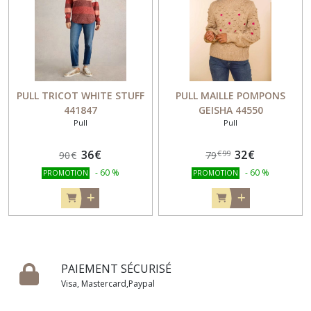
PULL TRICOT WHITE STUFF
PULL MAILLE POMPONS
441847
GEISHA 44550
Pull
Pull
36
€
32
€
€
99
90
€
79
-
60
%
-
60
%
PROMOTION
PROMOTION
PAIEMENT SÉCURISÉ
Visa, Mastercard,Paypal