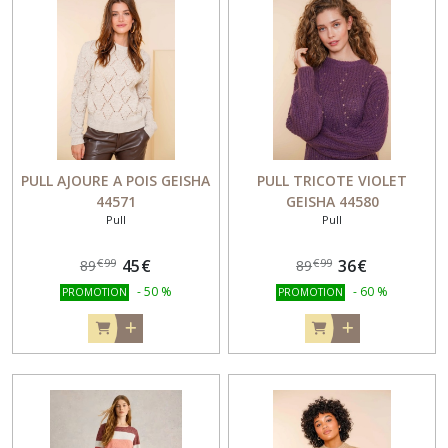
PULL AJOURE A POIS GEISHA
PULL TRICOTE VIOLET
44571
GEISHA 44580
Pull
Pull
45
€
36
€
€
99
€
99
89
89
-
50
%
-
60
%
PROMOTION
PROMOTION