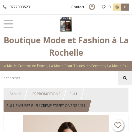
0777393523
Contact
0
0
Boutique Mode et Fashion à La
Rochelle
La Mode Comme on l'Aime, La Mode Pour Toutes les Femmes, La Mode Exclusive Aux Matières Et Couleurs Novatrices, La Mode Qui Vous Séduira
Accueil
LES PROMOTIONS
PULL
PULL RAYURES BLEU CREME STREET ONE 324451