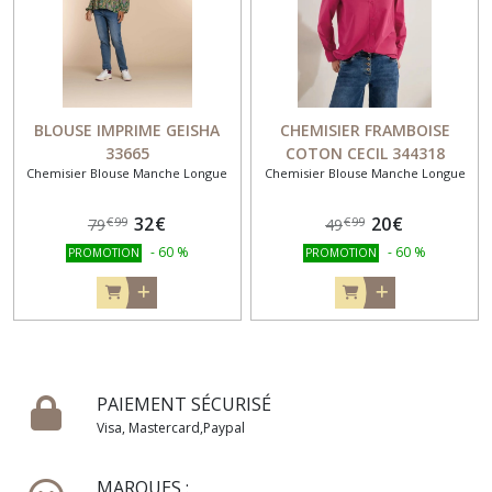
BLOUSE IMPRIME GEISHA
CHEMISIER FRAMBOISE
33665
COTON CECIL 344318
Chemisier Blouse Manche Longue
Chemisier Blouse Manche Longue
32
€
20
€
€
99
€
99
79
49
-
60
%
-
60
%
PROMOTION
PROMOTION
PAIEMENT SÉCURISÉ
Visa, Mastercard,Paypal
MARQUES :