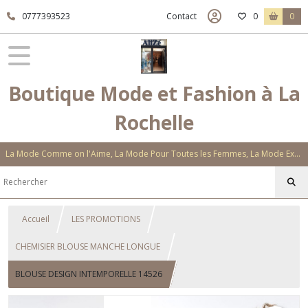
0777393523
Contact
0
0
Boutique Mode et Fashion à La
Rochelle
La Mode Comme on l'Aime, La Mode Pour Toutes les Femmes, La Mode Exclusive Aux Matières Et Couleurs Novatrices, La Mode Qui Vous Séduira
Accueil
LES PROMOTIONS
CHEMISIER BLOUSE MANCHE LONGUE
BLOUSE DESIGN INTEMPORELLE 14526