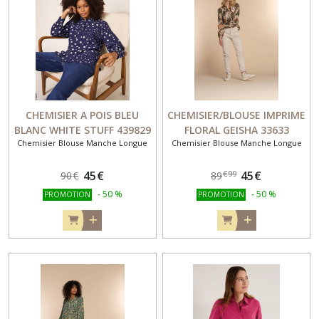
CHEMISIER A POIS BLEU
CHEMISIER/BLOUSE IMPRIME
BLANC WHITE STUFF 439829
FLORAL GEISHA 33633
Chemisier Blouse Manche Longue
Chemisier Blouse Manche Longue
45
€
45
€
€
99
90
€
89
-
50
%
-
50
%
PROMOTION
PROMOTION