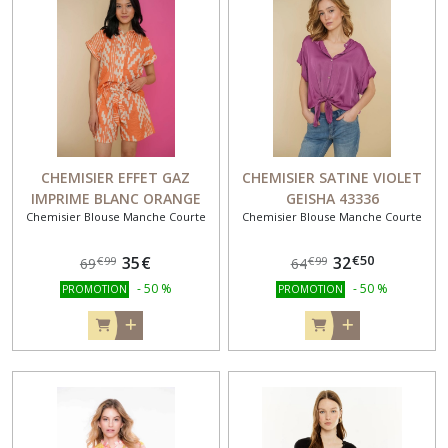
CHEMISIER EFFET GAZ
CHEMISIER SATINE VIOLET
IMPRIME BLANC ORANGE
GEISHA 43336
Chemisier Blouse Manche Courte
Chemisier Blouse Manche Courte
GEISHA 43213
€
50
35
€
32
€
99
€
99
69
64
-
50
%
-
50
%
PROMOTION
PROMOTION