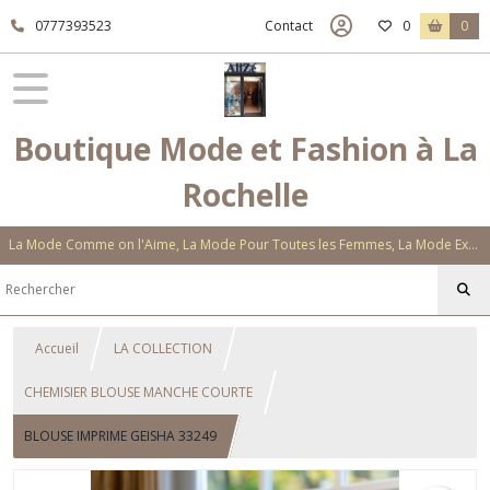
0777393523
Contact
0
0
Boutique Mode et Fashion à La
Rochelle
La Mode Comme on l'Aime, La Mode Pour Toutes les Femmes, La Mode Exclusive Aux Matières Et Couleurs Novatrices, La Mode Qui Vous Séduira
Accueil
LA COLLECTION
CHEMISIER BLOUSE MANCHE COURTE
BLOUSE IMPRIME GEISHA 33249